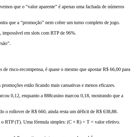
vemos que o “valor aparente” é apenas uma fachada de números
a, mostra que a “promoção” nem cobre um turno completo de jogo.
ro, impossível em slots com RTP de 96%.
rsão”.
os de risco‑recompensa, é quase o mesmo que apostar R$ 66,00 para
promoções estão ficando mais cansativas e menos eficazes.
marcou 0,12, enquanto a 888casino marcou 0,18, mostrando que a
 o rollover de R$ 660, ainda resta um déficit de R$ 638,88.
e o RTP (T). Uma fórmula simples: (C × R) ÷ T = valor efetivo.