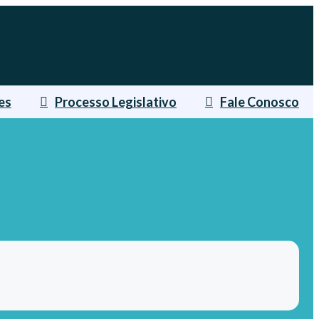
es
Processo Legislativo
Fale Conosco