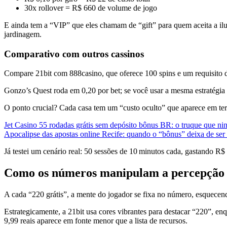
30x rollover = R$ 660 de volume de jogo
E ainda tem a “VIP” que eles chamam de “gift” para quem aceita a ilu
jardinagem.
Comparativo com outros cassinos
Compare 21bit com 888casino, que oferece 100 spins e um requisito d
Gonzo’s Quest roda em 0,20 por bet; se você usar a mesma estratégia 
O ponto crucial? Cada casa tem um “custo oculto” que aparece em term
Jet Casino 55 rodadas grátis sem depósito bônus BR: o truque que n
Apocalipse das apostas online Recife: quando o “bônus” deixa de ser p
Já testei um cenário real: 50 sessões de 10 minutos cada, gastando R
Como os números manipulam a percepção 
A cada “220 grátis”, a mente do jogador se fixa no número, esquecend
Estrategicamente, a 21bit usa cores vibrantes para destacar “220”, en
9,99 reais aparece em fonte menor que a lista de recursos.