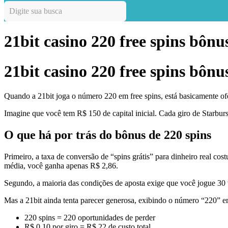
21bit casino 220 free spins bôn
21bit casino 220 free spins bôn
Quando a 21bit joga o número 220 em free spins, está basicamente ofe
Imagine que você tem R$ 150 de capital inicial. Cada giro de Starbu
O que há por trás do bônus de 220 spins
Primeiro, a taxa de conversão de “spins grátis” para dinheiro real c
média, você ganha apenas R$ 2,86.
Segundo, a maioria das condições de aposta exige que você jogue 30 v
Mas a 21bit ainda tenta parecer generosa, exibindo o número “220” 
220 spins = 220 oportunidades de perder
R$ 0,10 por giro = R$ 22 de custo total