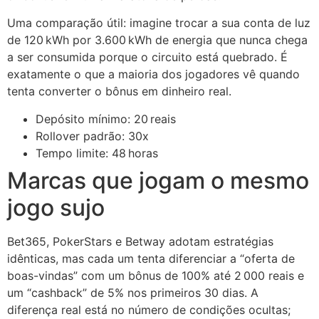
Uma comparação útil: imagine trocar a sua conta de luz
de 120 kWh por 3.600 kWh de energia que nunca chega
a ser consumida porque o circuito está quebrado. É
exatamente o que a maioria dos jogadores vê quando
tenta converter o bônus em dinheiro real.
Depósito mínimo: 20 reais
Rollover padrão: 30x
Tempo limite: 48 horas
Marcas que jogam o mesmo
jogo sujo
Bet365, PokerStars e Betway adotam estratégias
idênticas, mas cada um tenta diferenciar a “oferta de
boas-vindas” com um bônus de 100% até 2 000 reais e
um “cashback” de 5% nos primeiros 30 dias. A
diferença real está no número de condições ocultas;