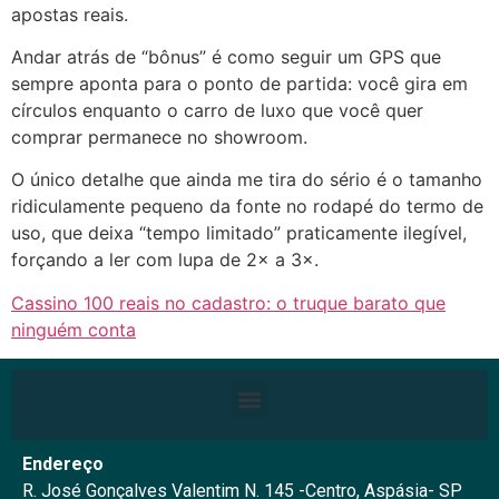
apostas reais.
Andar atrás de “bônus” é como seguir um GPS que
sempre aponta para o ponto de partida: você gira em
círculos enquanto o carro de luxo que você quer
comprar permanece no showroom.
O único detalhe que ainda me tira do sério é o tamanho
ridiculamente pequeno da fonte no rodapé do termo de
uso, que deixa “tempo limitado” praticamente ilegível,
forçando a ler com lupa de 2× a 3×.
Cassino 100 reais no cadastro: o truque barato que
ninguém conta
Endereço
R. José Gonçalves Valentim N. 145 -Centro, Aspásia- SP