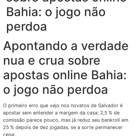
Bahia: o jogo não
perdoa
Apontando a verdade
nua e crua sobre
apostas online Bahia:
o jogo não perdoa
O primeiro erro que vejo nos novatos de Salvador é
apostar sem entender a margem da casa; 2,5 % de
comissão parece pouco, mas já reduz seu bankroll em
25 % depois de dez jogadas, se a sorte permanecer
cega.