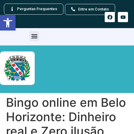
Perguntas Frequentes
Entre em Contato
Barra de Ferramentas Aberta
Bingo online em Belo
Horizonte: Dinheiro
real e Zero ilusão