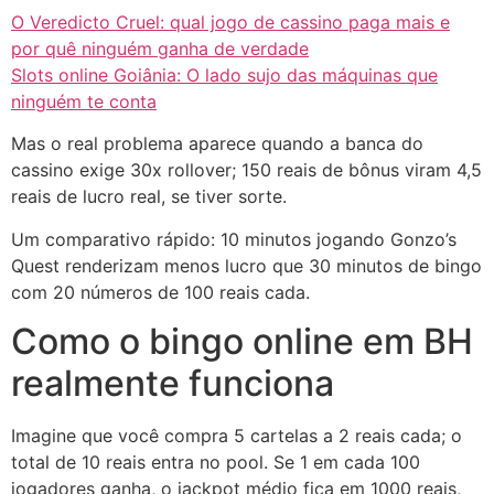
O Veredicto Cruel: qual jogo de cassino paga mais e
por quê ninguém ganha de verdade
Slots online Goiânia: O lado sujo das máquinas que
ninguém te conta
Mas o real problema aparece quando a banca do
cassino exige 30x rollover; 150 reais de bônus viram 4,5
reais de lucro real, se tiver sorte.
Um comparativo rápido: 10 minutos jogando Gonzo’s
Quest renderizam menos lucro que 30 minutos de bingo
com 20 números de 100 reais cada.
Como o bingo online em BH
realmente funciona
Imagine que você compra 5 cartelas a 2 reais cada; o
total de 10 reais entra no pool. Se 1 em cada 100
jogadores ganha, o jackpot médio fica em 1000 reais,