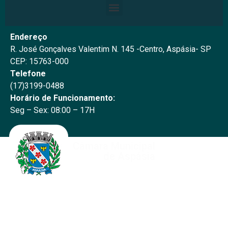
Endereço
R. José Gonçalves Valentim N. 145 -Centro, Aspásia- SP
CEP: 15763-000
Telefone
(17)
3199-0488
Horário de Funcionamento:
Seg – Sex: 08:00 – 17H
Câmara Municipal
de Aspásia