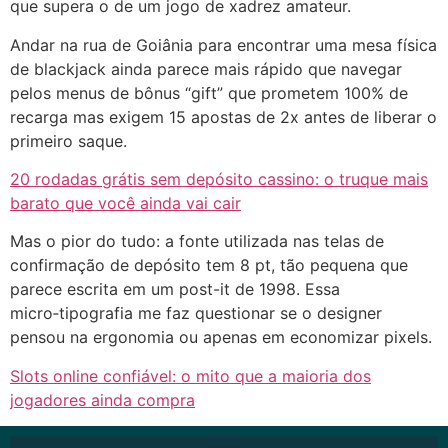
que supera o de um jogo de xadrez amateur.
Andar na rua de Goiânia para encontrar uma mesa física
de blackjack ainda parece mais rápido que navegar
pelos menus de bônus “gift” que prometem 100% de
recarga mas exigem 15 apostas de 2x antes de liberar o
primeiro saque.
20 rodadas grátis sem depósito cassino: o truque mais
barato que você ainda vai cair
Mas o pior do tudo: a fonte utilizada nas telas de
confirmação de depósito tem 8 pt, tão pequena que
parece escrita em um post-it de 1998. Essa
micro‑tipografia me faz questionar se o designer
pensou na ergonomia ou apenas em economizar pixels.
Slots online confiável: o mito que a maioria dos
jogadores ainda compra