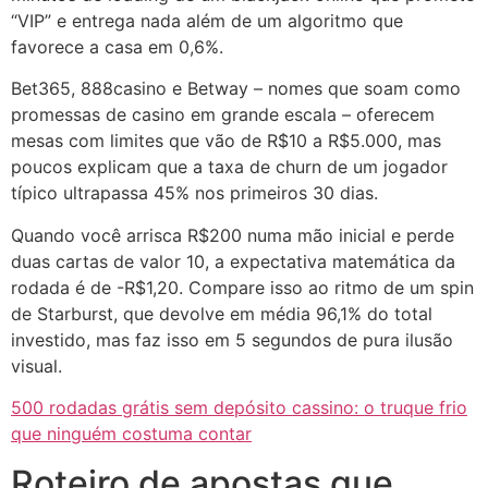
“VIP” e entrega nada além de um algoritmo que
favorece a casa em 0,6%.
Bet365, 888casino e Betway – nomes que soam como
promessas de casino em grande escala – oferecem
mesas com limites que vão de R$10 a R$5.000, mas
poucos explicam que a taxa de churn de um jogador
típico ultrapassa 45% nos primeiros 30 dias.
Quando você arrisca R$200 numa mão inicial e perde
duas cartas de valor 10, a expectativa matemática da
rodada é de -R$1,20. Compare isso ao ritmo de um spin
de Starburst, que devolve em média 96,1% do total
investido, mas faz isso em 5 segundos de pura ilusão
visual.
500 rodadas grátis sem depósito cassino: o truque frio
que ninguém costuma contar
Roteiro de apostas que