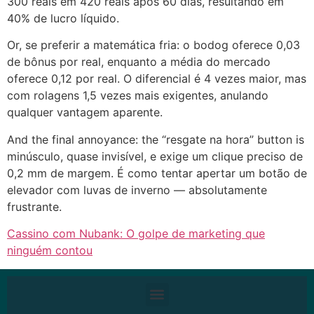
300 reais em 420 reais após 60 dias, resultando em
40% de lucro líquido.
Or, se preferir a matemática fria: o bodog oferece 0,03
de bônus por real, enquanto a média do mercado
oferece 0,12 por real. O diferencial é 4 vezes maior, mas
com rolagens 1,5 vezes mais exigentes, anulando
qualquer vantagem aparente.
And the final annoyance: the “resgate na hora” button is
minúsculo, quase invisível, e exige um clique preciso de
0,2 mm de margem. É como tentar apertar um botão de
elevador com luvas de inverno — absolutamente
frustrante.
Cassino com Nubank: O golpe de marketing que
ninguém contou