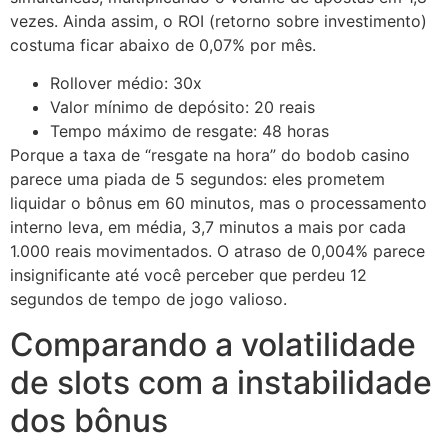
vezes. Ainda assim, o ROI (retorno sobre investimento)
costuma ficar abaixo de 0,07% por mês.
Rollover médio: 30x
Valor mínimo de depósito: 20 reais
Tempo máximo de resgate: 48 horas
Porque a taxa de “resgate na hora” do bodob casino
parece uma piada de 5 segundos: eles prometem
liquidar o bônus em 60 minutos, mas o processamento
interno leva, em média, 3,7 minutos a mais por cada
1.000 reais movimentados. O atraso de 0,004% parece
insignificante até você perceber que perdeu 12
segundos de tempo de jogo valioso.
Comparando a volatilidade
de slots com a instabilidade
dos bônus