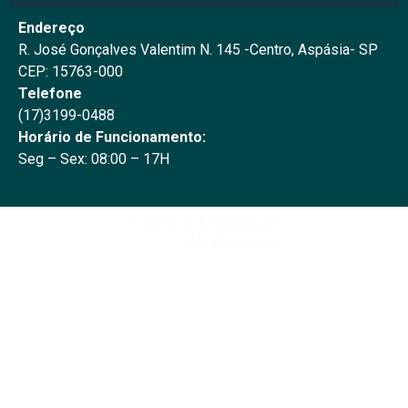
Endereço
R. José Gonçalves Valentim N. 145 -Centro, Aspásia- SP
CEP: 15763-000
Telefone
(17)
3199-0488
Horário de Funcionamento:
Seg – Sex: 08:00 – 17H
Câmara Municipal
de Aspásia