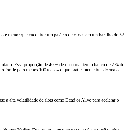
co é menor que encontrar um palácio de cartas em um baralho de 52
controlado. Essa proporção de 40 % de risco mantém o banco de 2 % de
ito for de pelo menos 100 reais – o que praticamente transforma o
se a alta volatilidade de slots como Dead or Alive para acelerar o
últimos 30 dias. Essa regra parece escrita para fazer você perder