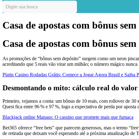
Casa de apostas com bônus sem 
Casa de apostas com bônus sem 
As promoções de “bônus sem depósito” surgem como um neon piscando 
acreditando que 5 reais vão virar um milhão; o número mágico nunca 
Platin Casino Rodadas Grátis: Comece a Jogar Agora Brasil e Saiba
Desmontando o mito: cálculo real do valor
Primeiro, vejamos a conta: um bônus de 10 reais, com rollover de 30 
Quest fica entre 96 % e 97 %, logo a expectativa de perda por aposta de
Blackjack online Manaus: O cassino que promete mais que fumaça
Bet365 oferece “free bets” que parecem generosos, mas o termo “free
de retirada que deixam você esperando até a próxima atualização de