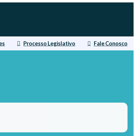
es
Processo Legislativo
Fale Conosco