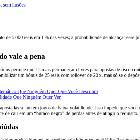
, sem ilusões
 de 5 000 reais em 1 % das vezes; a probabilidade de alcançar esse pi
ndo vale a pena
do bônus permite que 12 reais permaneçam livres para apostas de risco 
nibilizar um bônus de 25 reais com rollover de 20 x, mas só se o depós
atemático Que Ninguém Quer Que Você Descubra
alidade Que Ninguém Quer Ver
 apostadas sejam em jogos de baixa volatilidade. Isso impede que você u
nce de cair em um “buraco negro” de perdas antes de atingir o requisito.
miúdas
alguns sites bloqueiam a retirada de bônus se você já fez 3 saques nos 