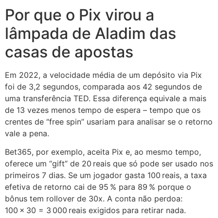
Por que o Pix virou a
lâmpada de Aladim das
casas de apostas
Em 2022, a velocidade média de um depósito via Pix
foi de 3,2 segundos, comparada aos 42 segundos de
uma transferência TED. Essa diferença equivale a mais
de 13 vezes menos tempo de espera – tempo que os
crentes de “free spin” usariam para analisar se o retorno
vale a pena.
Bet365, por exemplo, aceita Pix e, ao mesmo tempo,
oferece um “gift” de 20 reais que só pode ser usado nos
primeiros 7 dias. Se um jogador gasta 100 reais, a taxa
efetiva de retorno cai de 95 % para 89 % porque o
bônus tem rollover de 30x. A conta não perdoa:
100 × 30 = 3 000 reais exigidos para retirar nada.