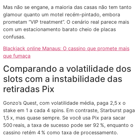
Mas não se engane, a maioria das casas não tem tanto
glamour quanto um motel recém-pintado, embora
prometam “VIP treatment”. O cenário real parece mais
com um estacionamento barato cheio de placas
confusas.
Blackjack online Manaus: O cassino que promete mais
que fumaça
Comparando a volatilidade dos
slots com a instabilidade das
retiradas Pix
Gonzo’s Quest, com volatilidade média, paga 2,5 x o
stake em 1 a cada 4 spins. Em contraste, Starburst paga
1,5 x, mas quase sempre. Se você usa Pix para sacar
500 reais, a taxa de sucesso pode ser 92 %, enquanto o
cassino retém 4 % como taxa de processamento.