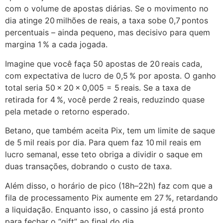
com o volume de apostas diárias. Se o movimento no
dia atinge 20 milhões de reais, a taxa sobe 0,7 pontos
percentuais – ainda pequeno, mas decisivo para quem
margina 1 % a cada jogada.
Imagine que você faça 50 apostas de 20 reais cada,
com expectativa de lucro de 0,5 % por aposta. O ganho
total seria 50 × 20 × 0,005 = 5 reais. Se a taxa de
retirada for 4 %, você perde 2 reais, reduzindo quase
pela metade o retorno esperado.
Betano, que também aceita Pix, tem um limite de saque
de 5 mil reais por dia. Para quem faz 10 mil reais em
lucro semanal, esse teto obriga a dividir o saque em
duas transações, dobrando o custo de taxa.
Além disso, o horário de pico (18h–22h) faz com que a
fila de processamento Pix aumente em 27 %, retardando
a liquidação. Enquanto isso, o cassino já está pronto
para fechar o “gift” ao final do dia.