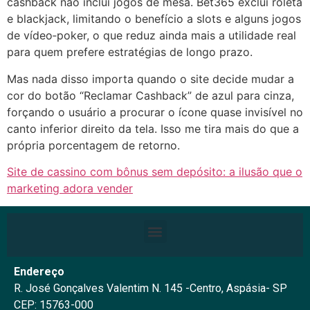
cashback não inclui jogos de mesa. Bet365 exclui roleta
e blackjack, limitando o benefício a slots e alguns jogos
de vídeo‑poker, o que reduz ainda mais a utilidade real
para quem prefere estratégias de longo prazo.
Mas nada disso importa quando o site decide mudar a
cor do botão “Reclamar Cashback” de azul para cinza,
forçando o usuário a procurar o ícone quase invisível no
canto inferior direito da tela. Isso me tira mais do que a
própria porcentagem de retorno.
Site de cassino com bônus sem depósito: a ilusão que o
marketing adora vender
Endereço
R. José Gonçalves Valentim N. 145 -Centro, Aspásia- SP
CEP: 15763-000