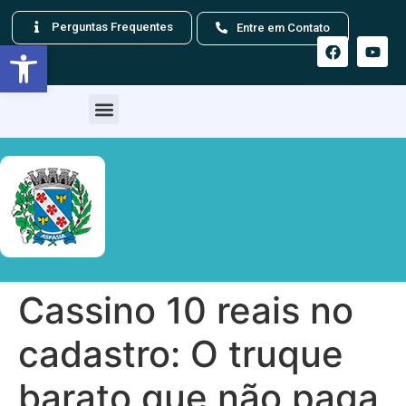
Perguntas Frequentes
Entre em Contato
Barra de Ferramentas Aberta
Cassino 10 reais no
cadastro: O truque
barato que não paga