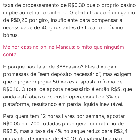
taxa de processamento de R$0,30 que o próprio casino
impõe ao retirar o dinheiro. O efeito líquido é um ganho
de R$0,20 por giro, insuficiente para compensar a
necessidade de 40 giros antes de tocar o próximo
bônus.
Melhor cassino online Manaus: o mito que ninguém
conta
E porque não falar de 888casino? Eles divulgam
promessas de “sem depósito necessário”, mas exigem
que o jogador jogue 50 vezes a aposta mínima de
R$0,10. O total de aposta necessário é então R$5, que
ainda está abaixo do custo operacional de 3% da
plataforma, resultando em perda líquida inevitável.
Para quem tem 12 horas livres por semana, apostar
R$0,05 em 200 rodadas pode gerar um retorno de
R$2,5, mas a taxa de 4% no saque reduz para R$2,4 –
um ganho de menos de R$0,10. A matemática não