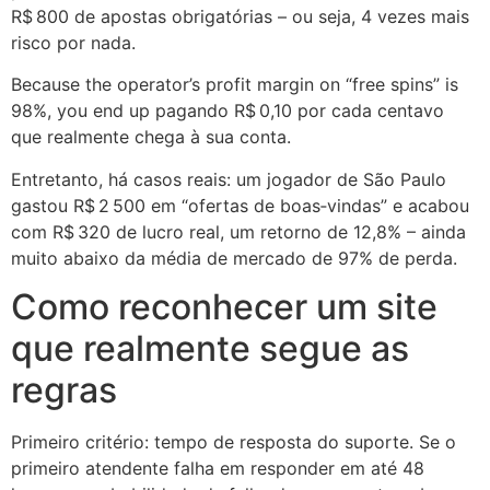
R$ 800 de apostas obrigatórias – ou seja, 4 vezes mais
risco por nada.
Because the operator’s profit margin on “free spins” is
98%, you end up pagando R$ 0,10 por cada centavo
que realmente chega à sua conta.
Entretanto, há casos reais: um jogador de São Paulo
gastou R$ 2 500 em “ofertas de boas‑vindas” e acabou
com R$ 320 de lucro real, um retorno de 12,8% – ainda
muito abaixo da média de mercado de 97% de perda.
Como reconhecer um site
que realmente segue as
regras
Primeiro critério: tempo de resposta do suporte. Se o
primeiro atendente falha em responder em até 48