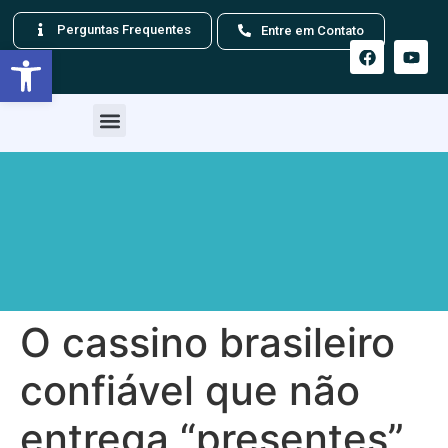
Perguntas Frequentes
Entre em Contato
Barra de Ferramentas Aberta
O cassino brasileiro
confiável que não
entrega “presentes”