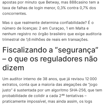
apostas por minuto que Betway, mas 888casino tem a
taxa de falhas de login menor, 0,3% contra 0,7% dos
concorrentes.
Mas o que realmente determina confiabilidade? É o
número de licenças: 2 em Curaçao, 1 em Malta e
nenhum registro no órgão brasileiro que exige auditoria
trimestral de 1,6 milhões de reais em transações.
Fiscalizando a “segurança”
– o que os reguladores não
dizem
Um auditor interno de 38 anos, que já revisou 12 000
extratos, conta que a maioria das alegações de “jogo
justo” é sustentada por um algoritmo SHA‑256, que tem
probabilidade de colidir a cada 2⁴⁸ tentativas –
praticamente impossível, mas ainda assim, os logs