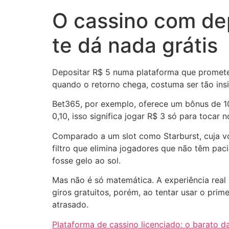
O cassino com de
te dá nada grátis
Depositar R$ 5 numa plataforma que promete “
quando o retorno chega, costuma ser tão in
Bet365, por exemplo, oferece um bônus de 10
0,10, isso significa jogar R$ 3 só para tocar 
Comparado a um slot como Starburst, cuja vo
filtro que elimina jogadores que não têm pac
fosse gelo ao sol.
Mas não é só matemática. A experiência real
giros gratuitos, porém, ao tentar usar o prim
atrasado.
Plataforma de cassino licenciado: o barato 