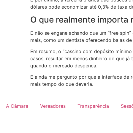
dólares pode economizar até 0,3% de taxa d
O que realmente importa 
E não se engane achando que um “free spin” 
mais, como um dentista oferecendo balas de
Em resumo, o “cassino com depósito mínimo 
casos, resultar em menos dinheiro do que já 
quando o mercado despenca.
E ainda me pergunto por que a interface de r
mais tempo do que deveria.
A Câmara
Vereadores
Transparência
Sess
Endereço
R. José Gonçalves Valentim N. 145 -Centro, Aspásia- SP 