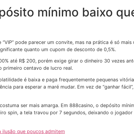
pósito mínimo baixo qu
VIP” pode parecer um convite, mas na prática é só mais um
significante quanto um cupom de desconto de 0,5%.
0% até R$ 200, porém exige girar o dinheiro 30 vezes ante
no primeiro centavo de lucro real.
latilidade é baixa e paga frequentemente pequenas vitória
iência para esperar a maré mudar. Em vez de “ganhar fácil”
 costuma ser mais amarga. Em 888casino, o depósito mínim
eiro spin, a tela travou por 7 segundos, deixando o jogador
da ilusão que poucos admitem