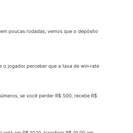
o em poucas rodadas, vemos que o depósito
e o jogador perceber que a taxa de win‑rate
números, se você perder R$ 500, recebe R$
 está em R$ 10,10, transferir R$ 10,00 em