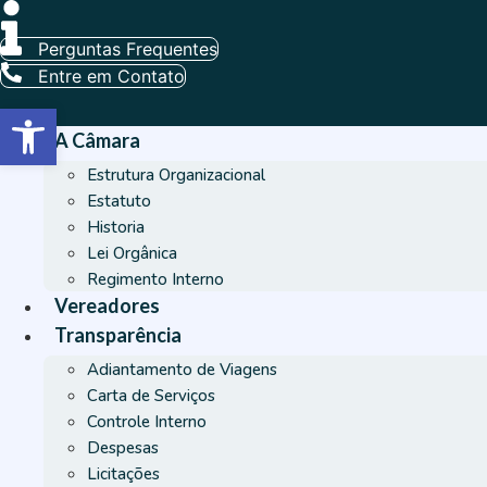
Ir
para
Perguntas Frequentes
o
Entre em Contato
conteúdo
Barra de Ferramentas Aberta
A Câmara
Estrutura Organizacional
Estatuto
Historia
Lei Orgânica
Regimento Interno
Vereadores
Transparência
Adiantamento de Viagens
Carta de Serviços
Controle Interno
Despesas
Licitações