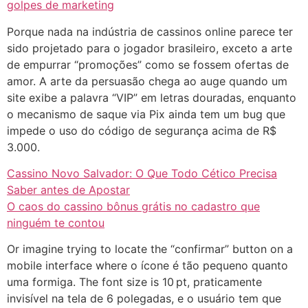
golpes de marketing
Porque nada na indústria de cassinos online parece ter
sido projetado para o jogador brasileiro, exceto a arte
de empurrar “promoções” como se fossem ofertas de
amor. A arte da persuasão chega ao auge quando um
site exibe a palavra “VIP” em letras douradas, enquanto
o mecanismo de saque via Pix ainda tem um bug que
impede o uso do código de segurança acima de R$
3.000.
Cassino Novo Salvador: O Que Todo Cético Precisa
Saber antes de Apostar
O caos do cassino bônus grátis no cadastro que
ninguém te contou
Or imagine trying to locate the “confirmar” button on a
mobile interface where o ícone é tão pequeno quanto
uma formiga. The font size is 10 pt, praticamente
invisível na tela de 6 polegadas, e o usuário tem que