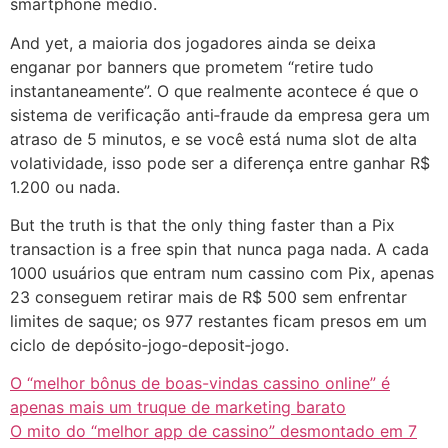
smartphone médio.
And yet, a maioria dos jogadores ainda se deixa
enganar por banners que prometem “retire tudo
instantaneamente”. O que realmente acontece é que o
sistema de verificação anti‑fraude da empresa gera um
atraso de 5 minutos, e se você está numa slot de alta
volatividade, isso pode ser a diferença entre ganhar R$
1.200 ou nada.
But the truth is that the only thing faster than a Pix
transaction is a free spin that nunca paga nada. A cada
1000 usuários que entram num cassino com Pix, apenas
23 conseguem retirar mais de R$ 500 sem enfrentar
limites de saque; os 977 restantes ficam presos em um
ciclo de depósito‑jogo‑deposit‑jogo.
O “melhor bônus de boas-vindas cassino online” é
apenas mais um truque de marketing barato
O mito do “melhor app de cassino” desmontado em 7