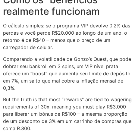
realmente funcionam
O cálculo simples: se o programa VIP devolve 0,2% das
perdas e você perde R$20.000 ao longo de um ano, o
retorno é de R$40 – menos que o preço de um
carregador de celular.
Comparando a volatilidade de Gonzo’s Quest, que pode
dobrar seu bankroll em 3 spins, um VIP nível prata
oferece um “boost” que aumenta seu limite de depósito
em 7%, um salto que mal cobre a inflação mensal de
0,3%.
But the truth is that most “rewards” are tied to wagering
requirements of 30x, meaning you must play R$3.000
para liberar um bônus de R$100 – a mesma proporção
de um desconto de 3% em um carrinho de compras que
soma R.300.