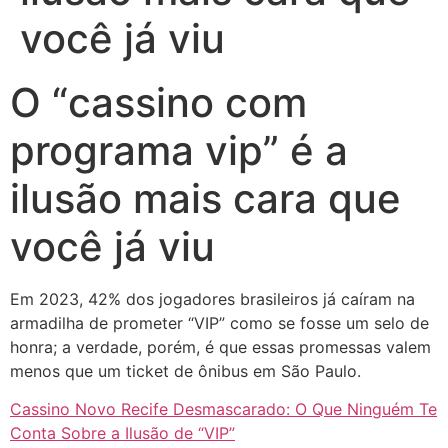
você já viu
O “cassino com
programa vip” é a
ilusão mais cara que
você já viu
Em 2023, 42% dos jogadores brasileiros já caíram na
armadilha de prometer “VIP” como se fosse um selo de
honra; a verdade, porém, é que essas promessas valem
menos que um ticket de ônibus em São Paulo.
Cassino Novo Recife Desmascarado: O Que Ninguém Te
Conta Sobre a Ilusão de “VIP”