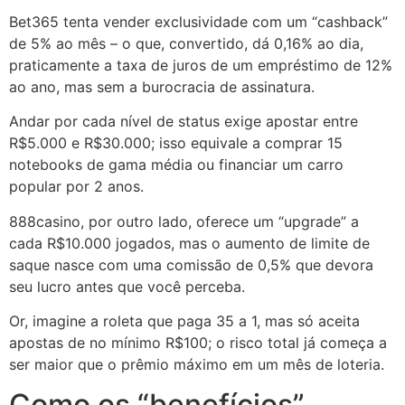
Bet365 tenta vender exclusividade com um “cashback”
de 5% ao mês – o que, convertido, dá 0,16% ao dia,
praticamente a taxa de juros de um empréstimo de 12%
ao ano, mas sem a burocracia de assinatura.
Andar por cada nível de status exige apostar entre
R$5.000 e R$30.000; isso equivale a comprar 15
notebooks de gama média ou financiar um carro
popular por 2 anos.
888casino, por outro lado, oferece um “upgrade” a
cada R$10.000 jogados, mas o aumento de limite de
saque nasce com uma comissão de 0,5% que devora
seu lucro antes que você perceba.
Or, imagine a roleta que paga 35 a 1, mas só aceita
apostas de no mínimo R$100; o risco total já começa a
ser maior que o prêmio máximo em um mês de loteria.
Como os “benefícios”