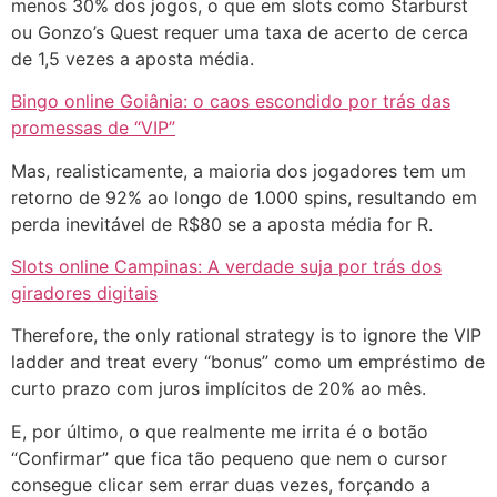
menos 30% dos jogos, o que em slots como Starburst
ou Gonzo’s Quest requer uma taxa de acerto de cerca
de 1,5 vezes a aposta média.
Bingo online Goiânia: o caos escondido por trás das
promessas de “VIP”
Mas, realisticamente, a maioria dos jogadores tem um
retorno de 92% ao longo de 1.000 spins, resultando em
perda inevitável de R$80 se a aposta média for R.
Slots online Campinas: A verdade suja por trás dos
giradores digitais
Therefore, the only rational strategy is to ignore the VIP
ladder and treat every “bonus” como um empréstimo de
curto prazo com juros implícitos de 20% ao mês.
E, por último, o que realmente me irrita é o botão
“Confirmar” que fica tão pequeno que nem o cursor
consegue clicar sem errar duas vezes, forçando a