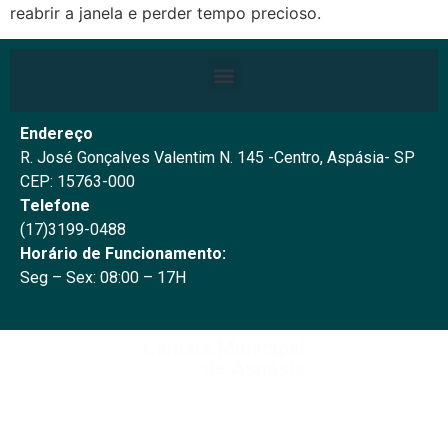
reabrir a janela e perder tempo precioso.
Endereço
R. José Gonçalves Valentim N. 145 -Centro, Aspásia- SP
CEP: 15763-000
Telefone
(17)
3199-0488
Horário de Funcionamento:
Seg – Sex: 08:00 – 17H
Câmara Municipal
de Aspásia