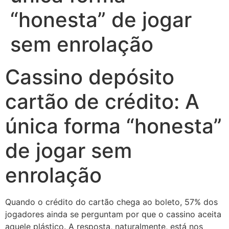
“honesta” de jogar
sem enrolação
Cassino depósito
cartão de crédito: A
única forma “honesta”
de jogar sem
enrolação
Quando o crédito do cartão chega ao boleto, 57% dos
jogadores ainda se perguntam por que o cassino aceita
aquele plástico. A resposta, naturalmente, está nos