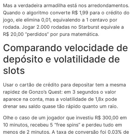
Mas a verdadeira armadilha está nos arredondamentos.
Quando o algoritmo converte R$ 1,99 para o crédito do
jogo, ele elimina 0,01, equivalendo a 1 centavo por
rodada. Jogar 2.000 rodadas no Starburst equivale a
R$ 20,00 “perdidos” por pura matemática.
Comparando velocidade de
depósito e volatilidade de
slots
Usar o cartão de crédito para depositar tem a mesma
rapidez de Gonzo’s Quest: em 3 segundos o valor
aparece na conta, mas a volatilidade de 1,8x pode
drenar seu saldo quase tão rápido quanto um raio.
Olhe o caso de um jogador que investiu R$ 300,00 em
10 minutos, recebeu 5 “free spins” e perdeu tudo em
menos de 2 minutos. A taxa de conversão foi 0,03% de