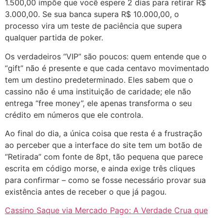
1.500,00 impõe que você espere 2 dias para retirar R$
3.000,00. Se sua banca supera R$ 10.000,00, o
processo vira um teste de paciência que supera
qualquer partida de poker.
Os verdadeiros “VIP” são poucos: quem entende que o
“gift” não é presente e que cada centavo movimentado
tem um destino predeterminado. Eles sabem que o
cassino não é uma instituição de caridade; ele não
entrega “free money”, ele apenas transforma o seu
crédito em números que ele controla.
Ao final do dia, a única coisa que resta é a frustração
ao perceber que a interface do site tem um botão de
“Retirada” com fonte de 8pt, tão pequena que parece
escrita em código morse, e ainda exige três cliques
para confirmar – como se fosse necessário provar sua
existência antes de receber o que já pagou.
Cassino Saque via Mercado Pago: A Verdade Crua que