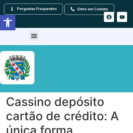
Perguntas Frequentes
Entre em Contato
Barra de Ferramentas Aberta
Cassino depósito
cartão de crédito: A
única forma