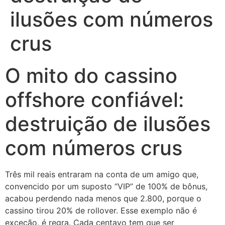
ilusões com números
crus
O mito do cassino
offshore confiável:
destruição de ilusões
com números crus
Três mil reais entraram na conta de um amigo que,
convencido por um suposto “VIP” de 100% de bônus,
acabou perdendo nada menos que 2.800, porque o
cassino tirou 20% de rollover. Esse exemplo não é
exceção, é regra. Cada centavo tem que ser