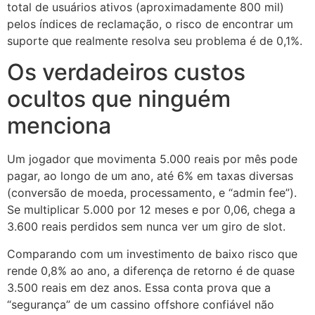
total de usuários ativos (aproximadamente 800 mil)
pelos índices de reclamação, o risco de encontrar um
suporte que realmente resolva seu problema é de 0,1%.
Os verdadeiros custos
ocultos que ninguém
menciona
Um jogador que movimenta 5.000 reais por mês pode
pagar, ao longo de um ano, até 6% em taxas diversas
(conversão de moeda, processamento, e “admin fee”).
Se multiplicar 5.000 por 12 meses e por 0,06, chega a
3.600 reais perdidos sem nunca ver um giro de slot.
Comparando com um investimento de baixo risco que
rende 0,8% ao ano, a diferença de retorno é de quase
3.500 reais em dez anos. Essa conta prova que a
“segurança” de um cassino offshore confiável não