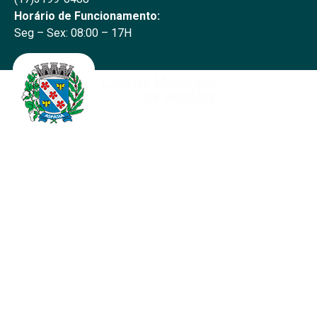
Horário de Funcionamento:
Seg – Sex: 08:00 – 17H
Câmara Municipal
de Aspásia