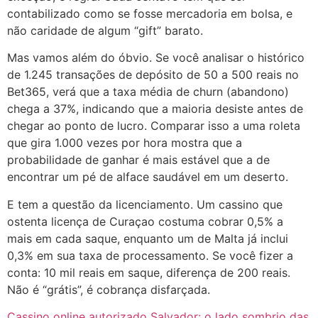
contabilizado como se fosse mercadoria em bolsa, e
não caridade de algum “gift” barato.
Mas vamos além do óbvio. Se você analisar o histórico
de 1.245 transações de depósito de 50 a 500 reais no
Bet365, verá que a taxa média de churn (abandono)
chega a 37%, indicando que a maioria desiste antes de
chegar ao ponto de lucro. Comparar isso a uma roleta
que gira 1.000 vezes por hora mostra que a
probabilidade de ganhar é mais estável que a de
encontrar um pé de alface saudável em um deserto.
E tem a questão da licenciamento. Um cassino que
ostenta licença de Curaçao costuma cobrar 0,5% a
mais em cada saque, enquanto um de Malta já inclui
0,3% em sua taxa de processamento. Se você fizer a
conta: 10 mil reais em saque, diferença de 200 reais.
Não é “grátis”, é cobrança disfarçada.
Cassino online autorizado Salvador: o lado sombrio das