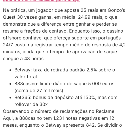
Na prática, um jogador que aposta 25 reais em Gonzo’s
Quest 30 vezes ganha, em média, 24,99 reais, o que
demonstra que a diferença entre ganhar e perder se
resume a frações de centavo. Enquanto isso, o cassino
offshore confiável que ofereça suporte em português
24/7 costuma registrar tempo médio de resposta de 4,2
minutos, ainda que o tempo de aprovação de saque
chegue a 48 horas.
Betway: taxa de retirada padrão 2,5% sobre o
valor total
888casino: limite diário de saque 5.000 euros
(cerca de 27 mil reais)
Bet365: bônus de depósito até 150%, mas com
rollover de 30x
Observando o número de reclamações no Reclame
Aqui, a 888casino tem 1.231 notas negativas em 12
meses, enquanto o Betway apresenta 842. Se dividir o