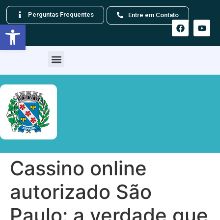
Perguntas Frequentes
Entre em Contato
Barra de Ferramentas Aberta
Cassino online
autorizado São
Paulo: a verdade que