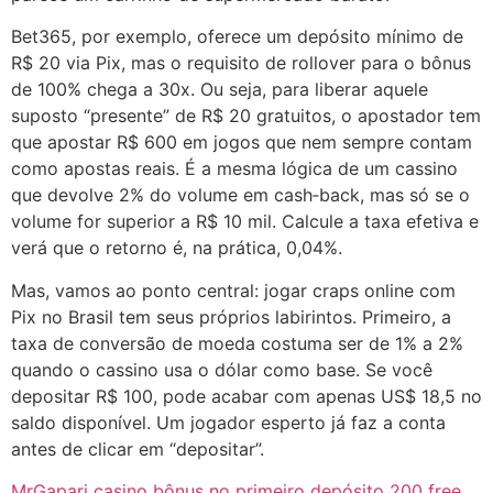
Bet365, por exemplo, oferece um depósito mínimo de
R$ 20 via Pix, mas o requisito de rollover para o bônus
de 100% chega a 30x. Ou seja, para liberar aquele
suposto “presente” de R$ 20 gratuitos, o apostador tem
que apostar R$ 600 em jogos que nem sempre contam
como apostas reais. É a mesma lógica de um cassino
que devolve 2% do volume em cash‑back, mas só se o
volume for superior a R$ 10 mil. Calcule a taxa efetiva e
verá que o retorno é, na prática, 0,04%.
Mas, vamos ao ponto central: jogar craps online com
Pix no Brasil tem seus próprios labirintos. Primeiro, a
taxa de conversão de moeda costuma ser de 1% a 2%
quando o cassino usa o dólar como base. Se você
depositar R$ 100, pode acabar com apenas US$ 18,5 no
saldo disponível. Um jogador esperto já faz a conta
antes de clicar em “depositar”.
MrGapari casino bônus no primeiro depósito 200 free