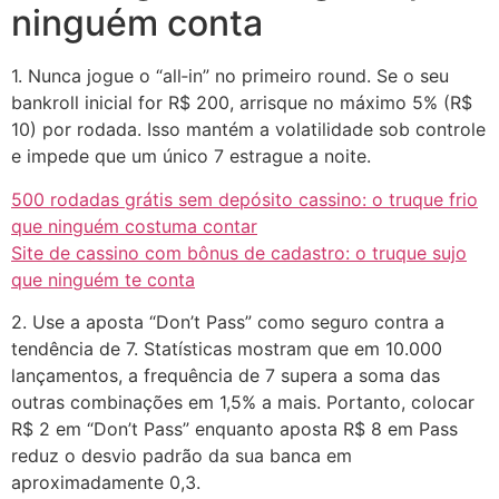
ninguém conta
1. Nunca jogue o “all‑in” no primeiro round. Se o seu
bankroll inicial for R$ 200, arrisque no máximo 5% (R$
10) por rodada. Isso mantém a volatilidade sob controle
e impede que um único 7 estrague a noite.
500 rodadas grátis sem depósito cassino: o truque frio
que ninguém costuma contar
Site de cassino com bônus de cadastro: o truque sujo
que ninguém te conta
2. Use a aposta “Don’t Pass” como seguro contra a
tendência de 7. Statísticas mostram que em 10.000
lançamentos, a frequência de 7 supera a soma das
outras combinações em 1,5% a mais. Portanto, colocar
R$ 2 em “Don’t Pass” enquanto aposta R$ 8 em Pass
reduz o desvio padrão da sua banca em
aproximadamente 0,3.