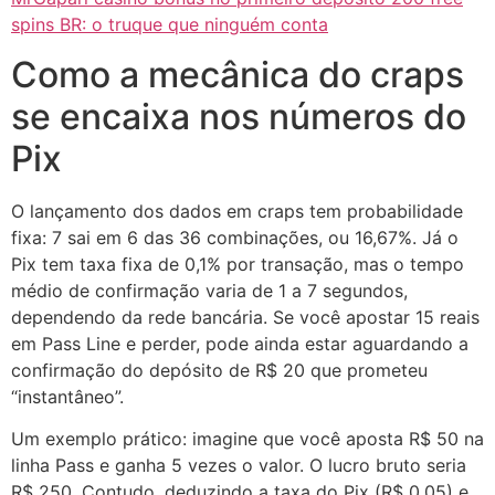
spins BR: o truque que ninguém conta
Como a mecânica do craps
se encaixa nos números do
Pix
O lançamento dos dados em craps tem probabilidade
fixa: 7 sai em 6 das 36 combinações, ou 16,67%. Já o
Pix tem taxa fixa de 0,1% por transação, mas o tempo
médio de confirmação varia de 1 a 7 segundos,
dependendo da rede bancária. Se você apostar 15 reais
em Pass Line e perder, pode ainda estar aguardando a
confirmação do depósito de R$ 20 que prometeu
“instantâneo”.
Um exemplo prático: imagine que você aposta R$ 50 na
linha Pass e ganha 5 vezes o valor. O lucro bruto seria
R$ 250. Contudo, deduzindo a taxa do Pix (R$ 0,05) e