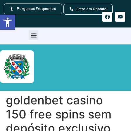
Perguntas Frequentes
Entre em Contato
Barra de Ferramentas Aberta
goldenbet casino
150 free spins sem
depósito exclusivo