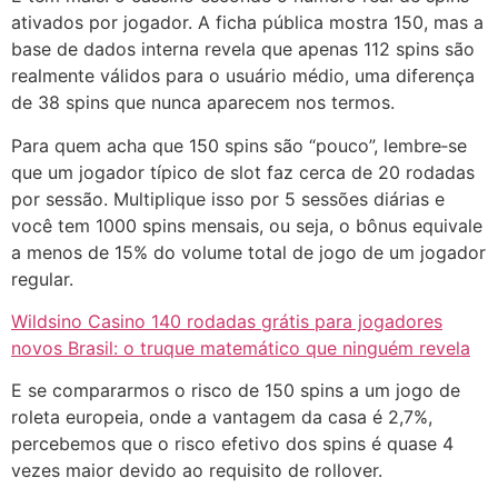
ativados por jogador. A ficha pública mostra 150, mas a
base de dados interna revela que apenas 112 spins são
realmente válidos para o usuário médio, uma diferença
de 38 spins que nunca aparecem nos termos.
Para quem acha que 150 spins são “pouco”, lembre‑se
que um jogador típico de slot faz cerca de 20 rodadas
por sessão. Multiplique isso por 5 sessões diárias e
você tem 1000 spins mensais, ou seja, o bônus equivale
a menos de 15% do volume total de jogo de um jogador
regular.
Wildsino Casino 140 rodadas grátis para jogadores
novos Brasil: o truque matemático que ninguém revela
E se compararmos o risco de 150 spins a um jogo de
roleta europeia, onde a vantagem da casa é 2,7%,
percebemos que o risco efetivo dos spins é quase 4
vezes maior devido ao requisito de rollover.