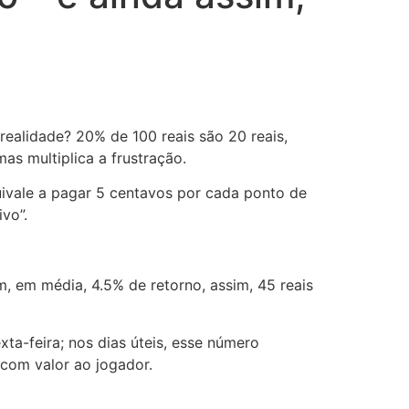
ealidade? 20% de 100 reais são 20 reais,
as multiplica a frustração.
uivale a pagar 5 centavos por cada ponto de
vo”.
m, em média, 4.5% de retorno, assim, 45 reais
ta-feira; nos dias úteis, esse número
 com valor ao jogador.