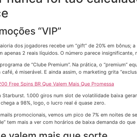
ce
omoções “VIP”
ioria dos jogadores recebe um “gift” de 20% em bônus; a r
 apenas 2 reais líquidos. O número parece insignificante, m
 programa de “Clube Premium”. Na prática, o “premium” eq
afé, é miserável. E ainda assim, o marketing grita “exclusi
 200 Free Spins BR Que Valem Mais Que Promessa
Starburst. 1.000 giros num slot de volatilidade baixa gera
chega a 98%, logo, o lucro real é quase zero.
‑mails promocionais, vemos um pico de 7% em noites de sex
ade” tem mais a ver com horários de baixa demanda do que
ue valem mais que sorte