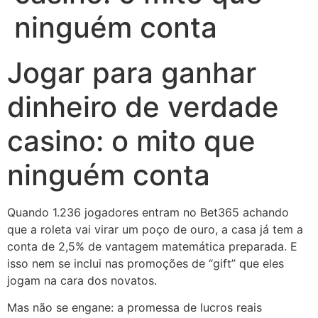
ninguém conta
Jogar para ganhar
dinheiro de verdade
casino: o mito que
ninguém conta
Quando 1.236 jogadores entram no Bet365 achando
que a roleta vai virar um poço de ouro, a casa já tem a
conta de 2,5% de vantagem matemática preparada. E
isso nem se inclui nas promoções de “gift” que eles
jogam na cara dos novatos.
Mas não se engane: a promessa de lucros reais