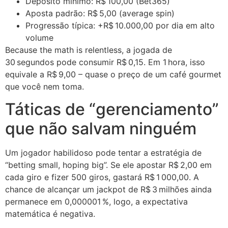
Depósito mínimo: R$ 100,00 (Bet365)
Aposta padrão: R$ 5,00 (average spin)
Progressão típica: +R$ 10.000,00 por dia em alto
volume
Because the math is relentless, a jogada de
30 segundos pode consumir R$ 0,15. Em 1 hora, isso
equivale a R$ 9,00 – quase o preço de um café gourmet
que você nem toma.
Táticas de “gerenciamento”
que não salvam ninguém
Um jogador habilidoso pode tentar a estratégia de
“betting small, hoping big”. Se ele apostar R$ 2,00 em
cada giro e fizer 500 giros, gastará R$ 1 000,00. A
chance de alcançar um jackpot de R$ 3 milhões ainda
permanece em 0,000001 %, logo, a expectativa
matemática é negativa.