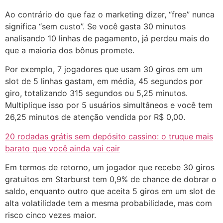
Ao contrário do que faz o marketing dizer, “free” nunca
significa “sem custo”. Se você gasta 30 minutos
analisando 10 linhas de pagamento, já perdeu mais do
que a maioria dos bônus promete.
Por exemplo, 7 jogadores que usam 30 giros em um
slot de 5 linhas gastam, em média, 45 segundos por
giro, totalizando 315 segundos ou 5,25 minutos.
Multiplique isso por 5 usuários simultâneos e você tem
26,25 minutos de atenção vendida por R$ 0,00.
20 rodadas grátis sem depósito cassino: o truque mais
barato que você ainda vai cair
Em termos de retorno, um jogador que recebe 30 giros
gratuitos em Starburst tem 0,9% de chance de dobrar o
saldo, enquanto outro que aceita 5 giros em um slot de
alta volatilidade tem a mesma probabilidade, mas com
risco cinco vezes maior.