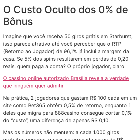
O Custo Oculto dos 0% de
Bônus
Imagine que você receba 50 giros grátis em Starburst;
isso parece atrativo até você perceber que o RTP
(Retorno ao Jogador) de 96,1% já inclui a margem da
casa. Se 5% dos spins resultarem em perdas de 0,20
reais, quem paga a conta? O próprio jogador, claro.
O cassino online autorizado Brasília revela a verdade
que ninguém quer admitir
Na prática, 2 jogadores que gastam R$ 100 cada em um
site como Bet365 obtêm 0,5% de retorno, enquanto 1
deles que migra para 888casino consegue cortar 0,1%
do “custo”, uma diferença de apenas R$ 0,10.
Mas os números não mentem: a cada 1.000 giros
gratuitos gerados, o cassino arrecada cerca de R$