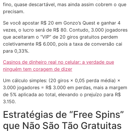
fino, quase descartável, mas ainda assim cobrem o que
precisam.
Se você apostar R$ 20 em Gonzo’s Quest e ganhar 4
vezes, o lucro será de R$ 80. Contudo, 3.000 jogadores
que aceitaram o “VIP” de 20 giros gratuitos perdem
coletivamente R$ 6.000, pois a taxa de conversão cai
para 0,33%.
Casinos de dinheiro real no celular: a verdade que
ninguém tem coragem de dizer
Um cálculo simples: (20 giros × 0,05 perda média) ×
3.000 jogadores = R$ 3.000 em perdas, mais a margem
de 5% aplicada ao total, elevando o prejuízo para R$
3.150.
Estratégias de “Free Spins”
que Não São Tão Gratuitas