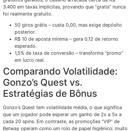
3.400 em taxas implícitas, provando que “gratis” nunca
foi realmente gratuito.
50 giros grátis – custa 0,00, mas exige depósito
posterior.
R$ 10 de aposta mínima – gera 0,12 de retorno
esperado.
1,5% de taxa de conversão – transforma “promo”
em lucro real.
Comparando Volatilidade:
Gonzo’s Quest vs.
Estratégias de Bônus
Gonzo’s Quest tem volatilidade média, o que significa
que um jogador pode esperar um ganho de 2x a 5x a
cada 20 spins. Em contraste, as promoções “VIP” de
Betway operam como um rolo de papel higiênico: muito