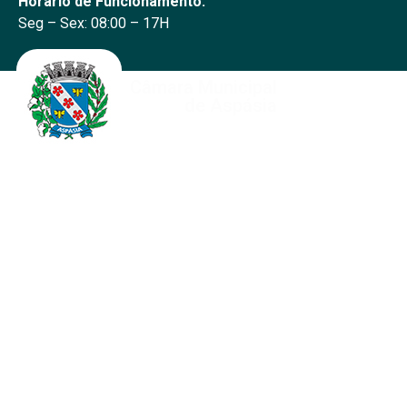
Horário de Funcionamento:
Seg – Sex: 08:00 – 17H
Câmara Municipal
de Aspásia