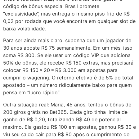
código de bônus especial Brasil promete
“exclusividade”, mas entrega o mesmo piso frio de R$
0,02 por rodada que você encontra em qualquer slot de
baixa volatilidade.
Para ser ainda mais claro, suponha que um jogador de
30 anos aposte R$ 75 semanalmente. Em um mês, isso
soma R$ 300. Se ele usar um código VIP que adiciona
50% de bônus, ele recebe R$ 150 extras, mas precisará
colocar R$ 150 × 20 = R$ 3.000 em apostas para
cumprir o wagering. O retorno efetivo é de 5% do total
apostado – um número ridiculamente baixo para quem
pensa em “lucro rápido”.
Outra situação real: Maria, 45 anos, tentou o bônus de
200 giros grátis no Bet365. Cada giro tinha limite de
ganho de R$ 0,20, totalizando R$ 40 de potencial
máximo. Ela gastou R$ 100 em apostas, ganhou R$ 30 e
viu seu saldo cair para R$ 90 após o cumprimento de