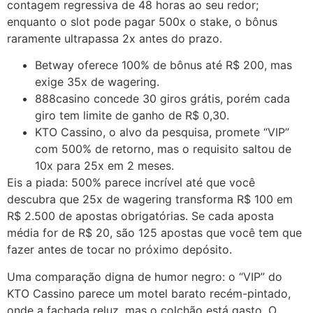
contagem regressiva de 48 horas ao seu redor;
enquanto o slot pode pagar 500x o stake, o bônus
raramente ultrapassa 2x antes do prazo.
Betway oferece 100% de bônus até R$ 200, mas
exige 35x de wagering.
888casino concede 30 giros grátis, porém cada
giro tem limite de ganho de R$ 0,30.
KTO Cassino, o alvo da pesquisa, promete “VIP”
com 500% de retorno, mas o requisito saltou de
10x para 25x em 2 meses.
Eis a piada: 500% parece incrível até que você
descubra que 25x de wagering transforma R$ 100 em
R$ 2.500 de apostas obrigatórias. Se cada aposta
média for de R$ 20, são 125 apostas que você tem que
fazer antes de tocar no próximo depósito.
Uma comparação digna de humor negro: o “VIP” do
KTO Cassino parece um motel barato recém-pintado,
onde a fachada reluz, mas o colchão está gasto. O