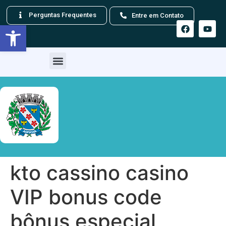
Perguntas Frequentes
Entre em Contato
Barra de Ferramentas Aberta
kto cassino casino
VIP bonus code
bônus especial