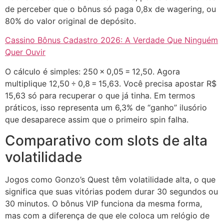
de perceber que o bônus só paga 0,8x de wagering, ou
80% do valor original de depósito.
Cassino Bônus Cadastro 2026: A Verdade Que Ninguém
Quer Ouvir
O cálculo é simples: 250 × 0,05 = 12,50. Agora
multiplique 12,50 ÷ 0,8 = 15,63. Você precisa apostar R$
15,63 só para recuperar o que já tinha. Em termos
práticos, isso representa um 6,3% de “ganho” ilusório
que desaparece assim que o primeiro spin falha.
Comparativo com slots de alta
volatilidade
Jogos como Gonzo’s Quest têm volatilidade alta, o que
significa que suas vitórias podem durar 30 segundos ou
30 minutos. O bônus VIP funciona da mesma forma,
mas com a diferença de que ele coloca um relógio de