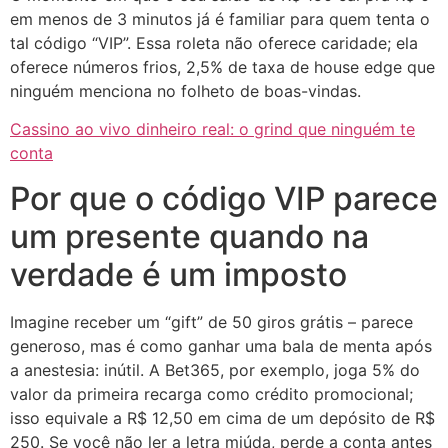
em menos de 3 minutos já é familiar para quem tenta o
tal código “VIP”. Essa roleta não oferece caridade; ela
oferece números frios, 2,5% de taxa de house edge que
ninguém menciona no folheto de boas-vindas.
Cassino ao vivo dinheiro real: o grind que ninguém te
conta
Por que o código VIP parece
um presente quando na
verdade é um imposto
Imagine receber um “gift” de 50 giros grátis – parece
generoso, mas é como ganhar uma bala de menta após
a anestesia: inútil. A Bet365, por exemplo, joga 5% do
valor da primeira recarga como crédito promocional;
isso equivale a R$ 12,50 em cima de um depósito de R$
250. Se você não ler a letra miúda, perde a conta antes