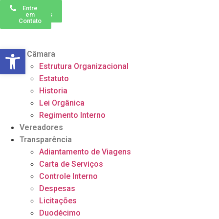
Perguntas
Entre
Frequentes
em
Contato
Barra de Ferramentas Aberta
A Câmara
Estrutura Organizacional
Estatuto
Historia
Lei Orgânica
Regimento Interno
Vereadores
Transparência
Adiantamento de Viagens
Carta de Serviços
Controle Interno
Despesas
Licitações
Duodécimo