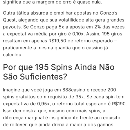
significa que a margem de erro é quase nula.
Outra tática absurda é empilhar apostas no Gonzo’s
Quest, alegando que sua volatilidade alta gera grandes
payouts. Se Gonzo paga 5x a aposta em 2% das vezes,
a expectativa média por giro é 0,10x. Assim, 195 giros
resultam em apenas R$19,50 de retorno esperado –
praticamente a mesma quantia que o cassino já
calculou.
Por que 195 Spins Ainda Não
São Suficientes?
Imagine que você joga em 888casino e recebe 200
spins gratuitos com requisito de 35x. Se cada spin tem
expectativa de 0,95x, o retorno total esperado é R$190.
Isso demonstra que, mesmo com mais spins, a
diferença marginal é insignificante frente ao requisito
de rollover, que ainda drena a maioria dos ganhos.