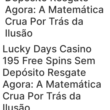
Agora: A Matemática
Crua Por Trás da
Ilusão
Lucky Days Casino
195 Free Spins Sem
Depósito Resgate
Agora: A Matemática
Crua Por Trás da
Ilusão