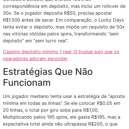
correspondência em depósito, mas inclui um rollover de
30x. Se o jogador deposita R$50, precisa apostar
R$1.500 antes de sacar. Em comparação, o Lucky Days
tenta evitar o depósito, mas impõe um requisito de 50x
nas vitórias obtidas pelos spins, transformando “sem
depósito” em “sem lucro real”.
Cassino depósito mínimo 1 real: O truque sujo que os
operadores adoram esconder
Estratégias Que Não
Funcionam
Um jogador mediano tenta usar a estratégia de “aposta
mínima em todas as linhas”. Se ele colocar R$0,05 em
20 linhas, o total por giro sobe para R$1,00.
Multiplicando pelos 195 spins, ele gasta R$195, mas a
expectativa total ainda não ultrapassa R$200, o que