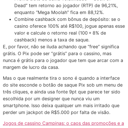
Dead” tem retorno ao jogador (RTP) de 96,21%,
enquanto “Mega Moolah” fica em 88,12%.
Combine cashback com bônus de depósito: se o
casino oferece 100% até R$100, jogue apenas esse
valor e calcule o retorno real (100 + 8% de
cashback) menos a taxa de saque.
E, por favor, não se iluda achando que “free” significa
grátis. O Pix pode ser “grátis” para o cassino, mas
nunca é grátis para o jogador que tem que arcar com a
margem de lucro da casa.
Mas o que realmente tira o sono é quando a interface
do site esconde o botão de saque Pix sob um menu de
três cliques, e ainda usa fonte 9pt que parece ter sido
escolhida por um designer que nunca viu um
smartphone. Isso deixa qualquer um mais irritado que
perder um jackpot de R$5.000 por falta de visão.
Jogos de cassino Campinas: o caos das promoções e a