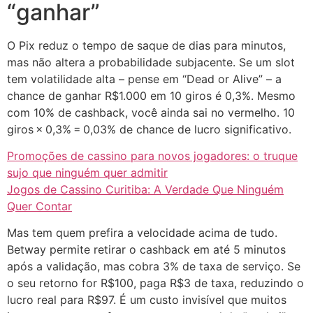
“ganhar”
O Pix reduz o tempo de saque de dias para minutos,
mas não altera a probabilidade subjacente. Se um slot
tem volatilidade alta – pense em “Dead or Alive” – a
chance de ganhar R$1.000 em 10 giros é 0,3%. Mesmo
com 10% de cashback, você ainda sai no vermelho. 10
giros × 0,3% = 0,03% de chance de lucro significativo.
Promoções de cassino para novos jogadores: o truque
sujo que ninguém quer admitir
Jogos de Cassino Curitiba: A Verdade Que Ninguém
Quer Contar
Mas tem quem prefira a velocidade acima de tudo.
Betway permite retirar o cashback em até 5 minutos
após a validação, mas cobra 3% de taxa de serviço. Se
o seu retorno for R$100, paga R$3 de taxa, reduzindo o
lucro real para R$97. É um custo invisível que muitos