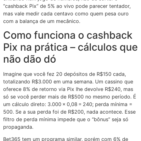
“cashback Pix” de 5% ao vivo pode parecer tentador,
mas vale medir cada centavo como quem pesa ouro
com a balança de um mecânico.
Como funciona o cashback
Pix na prática – cálculos que
não dão dó
Imagine que você fez 20 depósitos de R$150 cada,
totalizando R$3.000 em uma semana. Um cassino que
oferece 8% de retorno via Pix lhe devolve R$240, mas
só se você perder mais de R$500 no mesmo período. É
um cálculo direto: 3.000 × 0,08 = 240; perda mínima =
500. Se a sua perda foi de R$200, nada acontece. Esse
filtro de perda mínima impede que o “bônus” seja só
propaganda.
Bet365 tem um programa similar, porém com 6% de