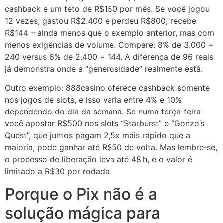
cashback e um teto de R$150 por mês. Se você jogou
12 vezes, gastou R$2.400 e perdeu R$800, recebe
R$144 – ainda menos que o exemplo anterior, mas com
menos exigências de volume. Compare: 8% de 3.000 =
240 versus 6% de 2.400 = 144. A diferença de 96 reais
já demonstra onde a “generosidade” realmente está.
Outro exemplo: 888casino oferece cashback somente
nos jogos de slots, e isso varia entre 4% e 10%
dependendo do dia da semana. Se numa terça‑feira
você apostar R$500 nos slots “Starburst” e “Gonzo’s
Quest”, que juntos pagam 2,5x mais rápido que a
maioria, pode ganhar até R$50 de volta. Mas lembre‑se,
o processo de liberação leva até 48 h, e o valor é
limitado a R$30 por rodada.
Porque o Pix não é a
solução mágica para