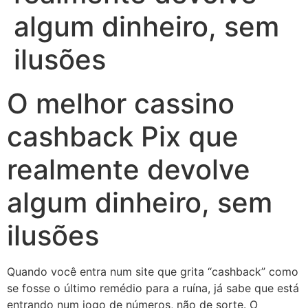
algum dinheiro, sem
ilusões
O melhor cassino
cashback Pix que
realmente devolve
algum dinheiro, sem
ilusões
Quando você entra num site que grita “cashback” como
se fosse o último remédio para a ruína, já sabe que está
entrando num jogo de números, não de sorte. O