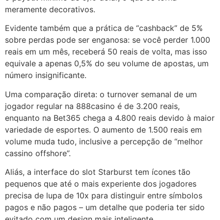
meramente decorativos.
Evidente também que a prática de “cashback” de 5%
sobre perdas pode ser enganosa: se você perder 1.000
reais em um mês, receberá 50 reais de volta, mas isso
equivale a apenas 0,5% do seu volume de apostas, um
número insignificante.
Uma comparação direta: o turnover semanal de um
jogador regular na 888casino é de 3.200 reais,
enquanto na Bet365 chega a 4.800 reais devido à maior
variedade de esportes. O aumento de 1.500 reais em
volume muda tudo, inclusive a percepção de “melhor
cassino offshore”.
Aliás, a interface do slot Starburst tem ícones tão
pequenos que até o mais experiente dos jogadores
precisa de lupa de 10x para distinguir entre símbolos
pagos e não pagos – um detalhe que poderia ter sido
evitado com um design mais inteligente.