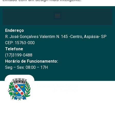
Endereço
R. José Gonçalves Valentim N. 145 -Centro, Aspásia- SP
CEP: 15763-000
Telefone
(17)
3199-0488
Horário de Funcionamento:
Seg – Sex: 08:00 – 17H
Câmara Municipal
de Aspásia