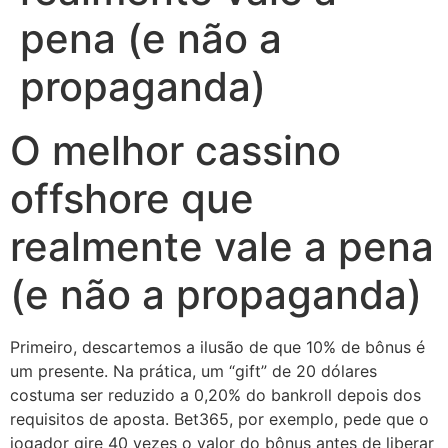
pena (e não a
propaganda)
O melhor cassino
offshore que
realmente vale a pena
(e não a propaganda)
Primeiro, descartemos a ilusão de que 10% de bônus é
um presente. Na prática, um “gift” de 20 dólares
costuma ser reduzido a 0,20% do bankroll depois dos
requisitos de aposta. Bet365, por exemplo, pede que o
jogador gire 40 vezes o valor do bônus antes de liberar