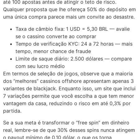
até 100 apostas antes de atingir o teto de risco.
Qualquer proposta que lhe ofereça 50% do depósito em
uma única compra parece mais um convite ao desastre.
Taxa de câmbio fixa: 1 USD = 5,30 BRL — avalie
se o cassino converte ao comprar
Tempo de verificação KYC: 24 a 72 horas — mais
tempo, menor chance de fraude
Limite de saque diário: 2.500 dólares — compare
com seu lucro médio
Em termos de seleção de jogos, observe que a maioria
dos “melhores” cassinos offshore apresentam apenas 3
variantes de blackjack. Enquanto isso, um site que inclui
7 variações permite que você escolha a que tem menor
vantagem da casa, reduzindo o risco em até 0,3% por
partida.
Se a sua meta é transformar o “free spin” em dinheiro
real, lembre-se de que 30% desses spins nunca atingem
o payout mínimo de 0,10 dólar, o que os torna