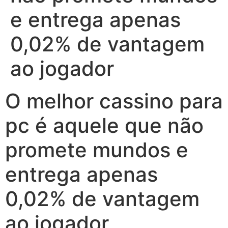
e entrega apenas
0,02% de vantagem
ao jogador
O melhor cassino para
pc é aquele que não
promete mundos e
entrega apenas
0,02% de vantagem
ao jogador