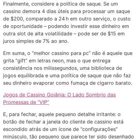
Finalmente, considere a política de saque. Se um
cassino demora 4 dias úteis para processar um saque
de $200, comparado a 24 h em outro serviço, o custo
de oportunidade – podendo investir esse dinheiro em
outra slot de alta volatilidade – pode ser de $15 em
juros simples de 7% ao ano.
Em suma, o “melhor cassino para pc” não é aquele que
grita “gift” em letras neon, mas o que entrega
consistência nos milissegundos, uma biblioteca de
jogos equilibrada e uma política de saque que não faz
seu dinheiro evaporar como fumaça de cigarro barato.
Jogos de Cassino Goiânia: O Lado Sombrio das
Promessas de “VIP”
E, para fechar, aquele pequeno detalhe irritante: o
botão de fechar a janela do cliente de cassino está
escondido atrás de um ícone de “configurações”
minúsculo, tão pequeno que parece ter sido desenhado