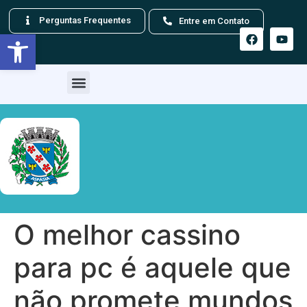
Perguntas Frequentes
Entre em Contato
Barra de Ferramentas Aberta
O melhor cassino
para pc é aquele que
não promete mundos