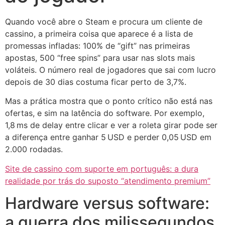
Quando você abre o Steam e procura um cliente de
cassino, a primeira coisa que aparece é a lista de
promessas infladas: 100% de “gift” nas primeiras
apostas, 500 “free spins” para usar nas slots mais
voláteis. O número real de jogadores que sai com lucro
depois de 30 dias costuma ficar perto de 3,7%.
Mas a prática mostra que o ponto crítico não está nas
ofertas, e sim na latência do software. Por exemplo,
1,8 ms de delay entre clicar e ver a roleta girar pode ser
a diferença entre ganhar 5 USD e perder 0,05 USD em
2.000 rodadas.
Site de cassino com suporte em português: a dura
realidade por trás do suposto “atendimento premium”
Hardware versus software:
a guerra dos milissegundos