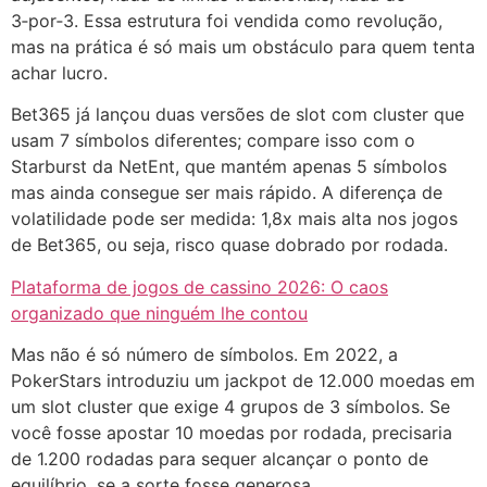
3‑por‑3. Essa estrutura foi vendida como revolução,
mas na prática é só mais um obstáculo para quem tenta
achar lucro.
Bet365 já lançou duas versões de slot com cluster que
usam 7 símbolos diferentes; compare isso com o
Starburst da NetEnt, que mantém apenas 5 símbolos
mas ainda consegue ser mais rápido. A diferença de
volatilidade pode ser medida: 1,8x mais alta nos jogos
de Bet365, ou seja, risco quase dobrado por rodada.
Plataforma de jogos de cassino 2026: O caos
organizado que ninguém lhe contou
Mas não é só número de símbolos. Em 2022, a
PokerStars introduziu um jackpot de 12.000 moedas em
um slot cluster que exige 4 grupos de 3 símbolos. Se
você fosse apostar 10 moedas por rodada, precisaria
de 1.200 rodadas para sequer alcançar o ponto de
equilíbrio, se a sorte fosse generosa.