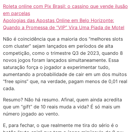
Roleta online com Pix Brasil: o cassino que vende ilusão
em parcelas
Apologias das Apostas Online em Belo Horizonte:
Quando a Promessa de “VIP” Vira Uma Piada de Motel
Não é coincidência que a maioria dos “melhores slots
com cluster” sejam lançados em períodos de alta
competição, como o trimestre Q3 de 2023, quando 8
novos jogos foram lançados simultaneamente. Essa
saturação força o jogador a experimentar tudo,
aumentando a probabilidade de cair em um dos muitos
“free spins” que, na verdade, pagam menos de 0,01 real
cada.
Resumo? Não há resumo. Afinal, quem ainda acredita
que um “gift” de 10 reais muda a vida? É só mais um
número jogado ao vento.
E, para fechar, o que realmente me tira do sério é o