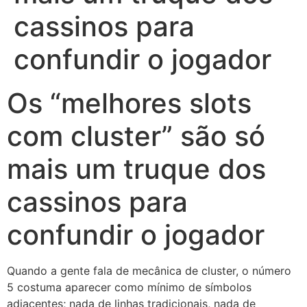
cassinos para
confundir o jogador
Os “melhores slots
com cluster” são só
mais um truque dos
cassinos para
confundir o jogador
Quando a gente fala de mecânica de cluster, o número
5 costuma aparecer como mínimo de símbolos
adjacentes; nada de linhas tradicionais, nada de