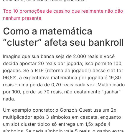
Top 10 promoções de cassino que realmente não dão
nenhum presente
Como a matemática
“cluster” afeta seu bankroll
Imagine que sua banca seja de 2.000 reais e você
decida apostar 20 reais por jogada; isso permite 100
jogadas. Se o RTP (retorno ao jogador) desse slot for
96,5%, a expectativa matemática por jogada é 19,30
reais – uma perda de 0,70 reais cada vez. Multiplicado
por 100, perde‑se 70 reais, não exatamente “ganhar”
nada.
Um exemplo concreto: o Gonzo’s Quest usa um 2x
multiplicador após 3 símbolos em cascata, enquanto
um slot cluster típico só entrega um 1,5x após 4
símbolos. Se cada símbolo vale 5 reais, o ganho extra