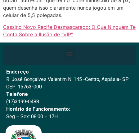
botão “auto‑spin” que tem o ícone minúsculo de 8 px;
quem desenha isso claramente nunca jogou em um
celular de 5,5 polegadas.
Cassino Novo Recife Desmascarado: O Que Ninguém Te
Conta Sobre a Ilusão de “VIP”
Endereço
R. José Gonçalves Valentim N. 145 -Centro, Aspásia- SP
CEP: 15763-000
Telefone
(17)
3199-0488
Horário de Funcionamento:
Seg – Sex: 08:00 – 17H
Câmara Municipal