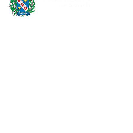
de Aspásia