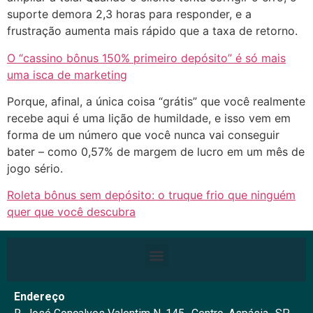
suporte demora 2,3 horas para responder, e a
frustração aumenta mais rápido que a taxa de retorno.
O “cassino bônus 150% primeiro depósito” é só mais
uma isca de marketing
Porque, afinal, a única coisa “grátis” que você realmente
recebe aqui é uma lição de humildade, e isso vem em
forma de um número que você nunca vai conseguir
bater – como 0,57% de margem de lucro em um mês de
jogo sério.
Roleta bônus sem depósito: o truque frio que ninguém
quer que você descubra
Endereço