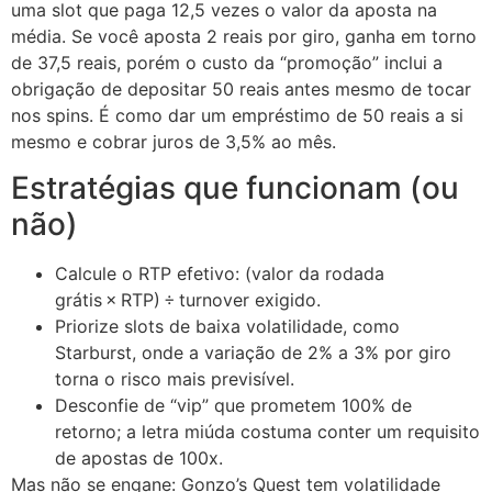
uma slot que paga 12,5 vezes o valor da aposta na
média. Se você aposta 2 reais por giro, ganha em torno
de 37,5 reais, porém o custo da “promoção” inclui a
obrigação de depositar 50 reais antes mesmo de tocar
nos spins. É como dar um empréstimo de 50 reais a si
mesmo e cobrar juros de 3,5% ao mês.
Estratégias que funcionam (ou
não)
Calcule o RTP efetivo: (valor da rodada
grátis × RTP) ÷ turnover exigido.
Priorize slots de baixa volatilidade, como
Starburst, onde a variação de 2% a 3% por giro
torna o risco mais previsível.
Desconfie de “vip” que prometem 100% de
retorno; a letra miúda costuma conter um requisito
de apostas de 100x.
Mas não se engane: Gonzo’s Quest tem volatilidade