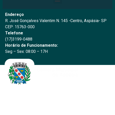
Endereço
R. José Gonçalves Valentim N. 145 -Centro, Aspásia- SP
CEP: 15763-000
Telefone
(17)
3199-0488
Horário de Funcionamento:
Seg – Sex: 08:00 – 17H
Câmara Municipal
de Aspásia