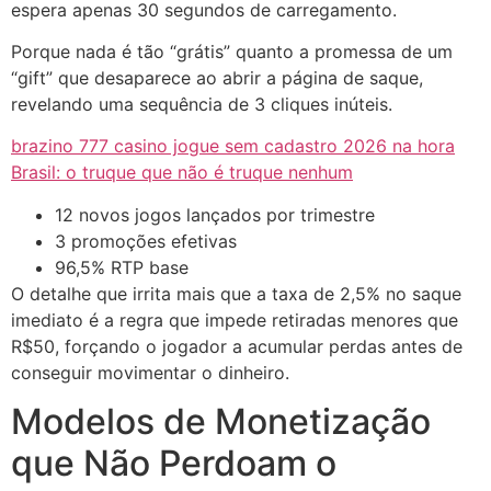
espera apenas 30 segundos de carregamento.
Porque nada é tão “grátis” quanto a promessa de um
“gift” que desaparece ao abrir a página de saque,
revelando uma sequência de 3 cliques inúteis.
brazino 777 casino jogue sem cadastro 2026 na hora
Brasil: o truque que não é truque nenhum
12 novos jogos lançados por trimestre
3 promoções efetivas
96,5% RTP base
O detalhe que irrita mais que a taxa de 2,5% no saque
imediato é a regra que impede retiradas menores que
R$50, forçando o jogador a acumular perdas antes de
conseguir movimentar o dinheiro.
Modelos de Monetização
que Não Perdoam o