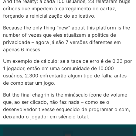
And the reality: a cada 100 usuários, 23 relataram bugs
críticos que impedem o carregamento do cartaz,
forçando a reinicialização do aplicativo.
Because the only thing “new” about this platform is the
number of vezes que eles atualizam a política de
privacidade – agora já são 7 versões diferentes em
apenas 6 meses.
Um exemplo de cálculo: se a taxa de erro é de 0,23 por
1 jogador, então em uma comunidade de 10.000
usuários, 2.300 enfrentarão algum tipo de falha antes
de completar um jogo.
But the final chagrin is the minúsculo ícone de volume
que, ao ser clicado, não faz nada – como se o
desenvolvedor tivesse esquecido de programar o som,
deixando o jogador em silêncio total.