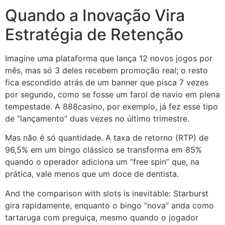
Quando a Inovação Vira
Estratégia de Retenção
Imagine uma plataforma que lança 12 novos jogos por
mês, mas só 3 deles recebem promoção real; o resto
fica escondido atrás de um banner que pisca 7 vezes
por segundo, como se fosse um farol de navio em plena
tempestade. A 888casino, por exemplo, já fez esse tipo
de “lançamento” duas vezes no último trimestre.
Mas não é só quantidade. A taxa de retorno (RTP) de
96,5% em um bingo clássico se transforma em 85%
quando o operador adiciona um “free spin” que, na
prática, vale menos que um doce de dentista.
And the comparison with slots is inevitable: Starburst
gira rapidamente, enquanto o bingo “nova” anda como
tartaruga com preguiça, mesmo quando o jogador