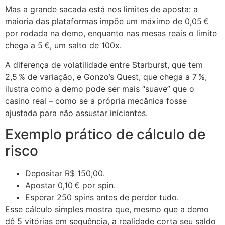
Mas a grande sacada está nos limites de aposta: a
maioria das plataformas impõe um máximo de 0,05 €
por rodada na demo, enquanto nas mesas reais o limite
chega a 5 €, um salto de 100x.
A diferença de volatilidade entre Starburst, que tem
2,5 % de variação, e Gonzo’s Quest, que chega a 7 %,
ilustra como a demo pode ser mais “suave” que o
casino real – como se a própria mecânica fosse
ajustada para não assustar iniciantes.
Exemplo prático de cálculo de
risco
Depositar R$ 150,00.
Apostar 0,10 € por spin.
Esperar 250 spins antes de perder tudo.
Esse cálculo simples mostra que, mesmo que a demo
dê 5 vitórias em sequência, a realidade corta seu saldo