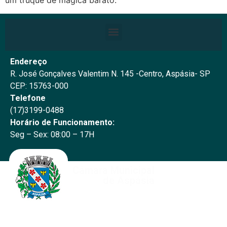
um truque de mágica barato.
Endereço
R. José Gonçalves Valentim N. 145 -Centro, Aspásia- SP
CEP: 15763-000
Telefone
(17)
3199-0488
Horário de Funcionamento:
Seg – Sex: 08:00 – 17H
Câmara Municipal
de Aspásia