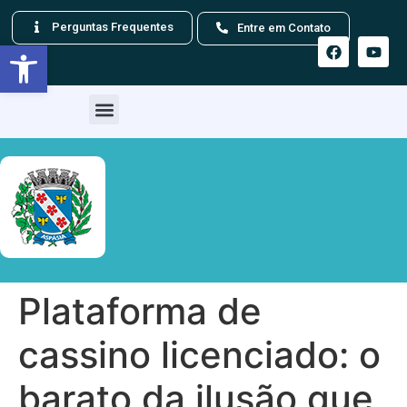
Perguntas Frequentes
Entre em Contato
Barra de Ferramentas Aberta
Plataforma de
cassino licenciado: o
barato da ilusão que