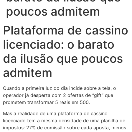
poucos admitem
Plataforma de cassino
licenciado: o barato
da ilusão que poucos
admitem
Quando a primeira luz do dia incide sobre a tela, o
operador já desperta com 2 ofertas de “gift” que
prometem transformar 5 reais em 500.
Mas a realidade de uma plataforma de cassino
licenciado tem a mesma densidade de uma planilha de
impostos: 27% de comissão sobre cada aposta, menos