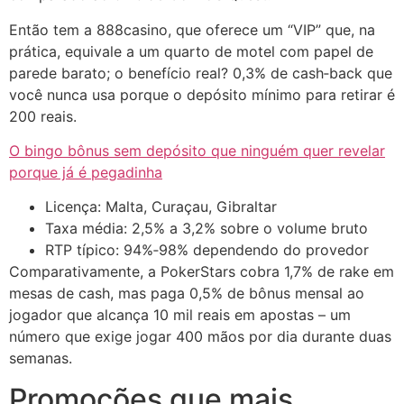
Então tem a 888casino, que oferece um “VIP” que, na
prática, equivale a um quarto de motel com papel de
parede barato; o benefício real? 0,3% de cash‑back que
você nunca usa porque o depósito mínimo para retirar é
200 reais.
O bingo bônus sem depósito que ninguém quer revelar
porque já é pegadinha
Licença: Malta, Curaçau, Gibraltar
Taxa média: 2,5% a 3,2% sobre o volume bruto
RTP típico: 94%‑98% dependendo do provedor
Comparativamente, a PokerStars cobra 1,7% de rake em
mesas de cash, mas paga 0,5% de bônus mensal ao
jogador que alcança 10 mil reais em apostas – um
número que exige jogar 400 mãos por dia durante duas
semanas.
Promoções que mais