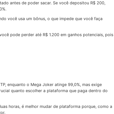
sitado antes de poder sacar. Se você depositou R$ 200,
00%.
uando você usa um bônus, o que impede que você faça
, você pode perder até R$ 1.200 em ganhos potenciais, pois
e RTP, enquanto o Mega Joker atinge 99,0%, mas exige
rucial quanto escolher a plataforma que paga dentro do
s duas horas, é melhor mudar de plataforma porque, como a
or.