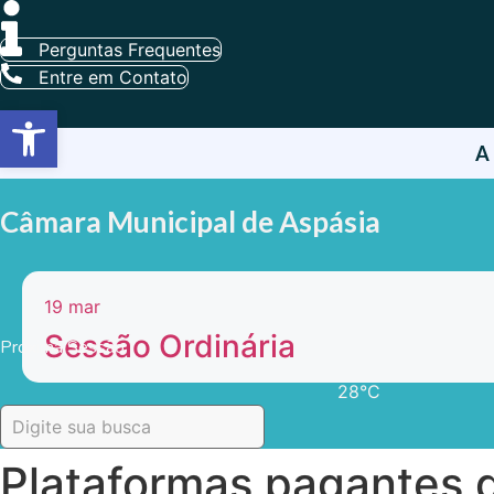
Ir
para
Perguntas Frequentes
o
Entre em Contato
conteúdo
Barra de Ferramentas Aberta
A
Câmara Municipal de Aspásia
19
mar
Sessão Ordinária
Próxima Sessão
28°C
Plataformas pagantes de