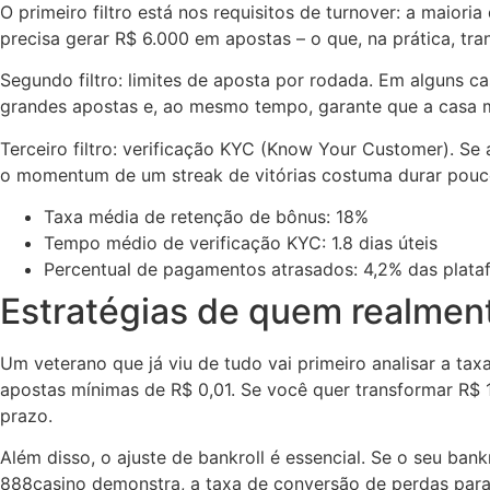
O primeiro filtro está nos requisitos de turnover: a maio
precisa gerar R$ 6.000 em apostas – o que, na prática, t
Segundo filtro: limites de aposta por rodada. Em alguns 
grandes apostas e, ao mesmo tempo, garante que a casa 
Terceiro filtro: verificação KYC (Know Your Customer). Se
o momentum de um streak de vitórias costuma durar poucos
Taxa média de retenção de bônus: 18%
Tempo médio de verificação KYC: 1.8 dias úteis
Percentual de pagamentos atrasados: 4,2% das plata
Estratégias de quem realmen
Um veterano que já viu de tudo vai primeiro analisar a ta
apostas mínimas de R$ 0,01. Se você quer transformar R$ 
prazo.
Além disso, o ajuste de bankroll é essencial. Se o seu ba
888casino demonstra, a taxa de conversão de perdas para