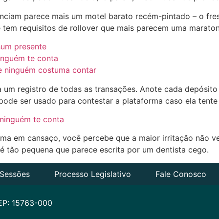
unciam parece mais um motel barato recém-pintado – o fre
de tem requisitos de rollover que mais parecem uma marato
hum presente
ninguém te conta
ue ninguém costuma contar
a um registro de todas as transações. Anote cada depósito
pode ser usado para contestar a plataforma caso ela tente
 ninguém te conta
forma em cansaço, você percebe que a maior irritação não v
 é tão pequena que parece escrita por um dentista cego.
Sessões
Processo Legislativo
Fale Conosco
CEP: 15763-000