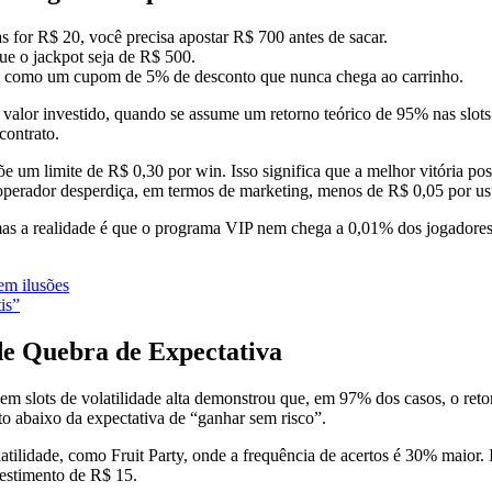
s for R$ 20, você precisa apostar R$ 700 antes de sacar.
e o jackpot seja de R$ 500.
ira como um cupom de 5% de desconto que nunca chega ao carrinho.
 valor investido, quando se assume um retorno teórico de 95% nas slo
contrato.
põe um limite de R$ 0,30 por win. Isso significa que a melhor vitória p
 operador desperdiça, em termos de marketing, menos de R$ 0,05 por us
mas a realidade é que o programa VIP nem chega a 0,01% dos jogadores 
em ilusões
is”
de Quebra de Expectativa
em slots de volatilidade alta demonstrou que, em 97% dos casos, o ret
o abaixo da expectativa de “ganhar sem risco”.
atilidade, como Fruit Party, onde a frequência de acertos é 30% maior.
estimento de R$ 15.