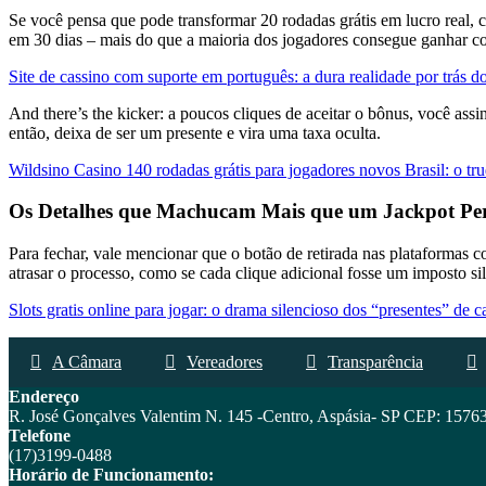
Se você pensa que pode transformar 20 rodadas grátis em lucro real
em 30 dias – mais do que a maioria dos jogadores consegue ganhar c
Site de cassino com suporte em português: a dura realidade por trás
And there’s the kicker: a poucos cliques de aceitar o bônus, você ass
então, deixa de ser um presente e vira uma taxa oculta.
Wildsino Casino 140 rodadas grátis para jogadores novos Brasil: o t
Os Detalhes que Machucam Mais que um Jackpot Pe
Para fechar, vale mencionar que o botão de retirada nas plataformas c
atrasar o processo, como se cada clique adicional fosse um imposto sil
Slots gratis online para jogar: o drama silencioso dos “presentes” de c
A Câmara
Vereadores
Transparência
Endereço
R. José Gonçalves Valentim N. 145 -Centro, Aspásia- SP CEP: 1576
Telefone
(17)
3199-0488
Horário de Funcionamento: