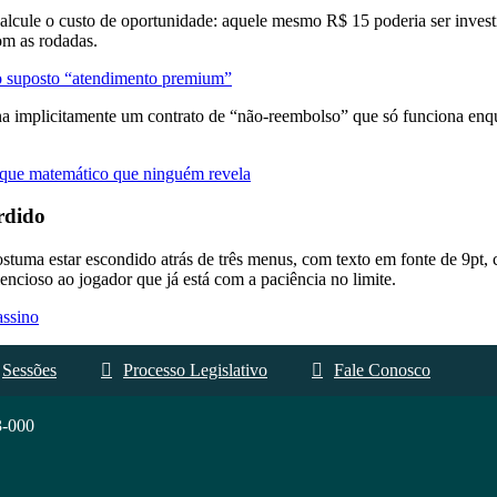
, calcule o custo de oportunidade: aquele mesmo R$ 15 poderia ser i
om as rodadas.
 do suposto “atendimento premium”
ina implicitamente um contrato de “não‑reembolso” que só funciona enqu
ruque matemático que ninguém revela
rdido
ostuma estar escondido atrás de três menus, com texto em fonte de 9pt, 
encioso ao jogador que já está com a paciência no limite.
assino
Sessões
Processo Legislativo
Fale Conosco
3-000