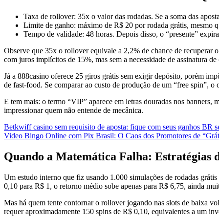
Taxa de rollover: 35x o valor das rodadas. Se a soma das aposta
Limite de ganho: máximo de R$ 20 por rodada grátis, mesmo qu
Tempo de validade: 48 horas. Depois disso, o “presente” exp
Observe que 35x o rollover equivale a 2,2% de chance de recuperar o
com juros implícitos de 15%, mas sem a necessidade de assinatura de 
Já a 888casino oferece 25 giros grátis sem exigir depósito, porém im
de fast‑food. Se comparar ao custo de produção de um “free spin”, o
E tem mais: o termo “VIP” aparece em letras douradas nos banners, 
impressionar quem não entende de mecânica.
Betkwiff casino sem requisito de aposta: fique com seus ganhos BR s
Video Bingo Online com Pix Brasil: O Caos dos Promotores de “Grát
Quando a Matemática Falha: Estratégias 
Um estudo interno que fiz usando 1.000 simulações de rodadas grátis 
0,10 para R$ 1, o retorno médio sobe apenas para R$ 6,75, ainda muit
Mas há quem tente contornar o rollover jogando nas slots de baixa vol
requer aproximadamente 150 spins de R$ 0,10, equivalentes a um inv