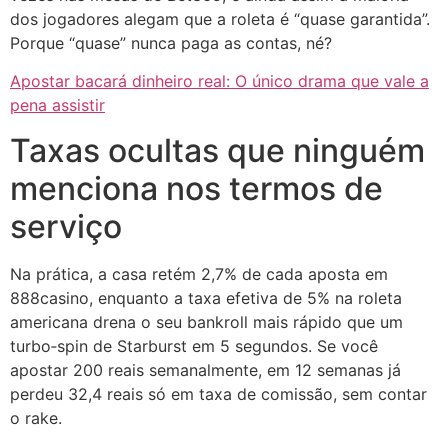
dos jogadores alegam que a roleta é “quase garantida”.
Porque “quase” nunca paga as contas, né?
Apostar bacará dinheiro real: O único drama que vale a
pena assistir
Taxas ocultas que ninguém
menciona nos termos de
serviço
Na prática, a casa retém 2,7% de cada aposta em
888casino, enquanto a taxa efetiva de 5% na roleta
americana drena o seu bankroll mais rápido que um
turbo‑spin de Starburst em 5 segundos. Se você
apostar 200 reais semanalmente, em 12 semanas já
perdeu 32,4 reais só em taxa de comissão, sem contar
o rake.