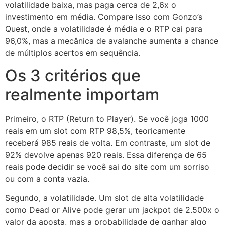
volatilidade baixa, mas paga cerca de 2,6x o
investimento em média. Compare isso com Gonzo’s
Quest, onde a volatilidade é média e o RTP cai para
96,0%, mas a mecânica de avalanche aumenta a chance
de múltiplos acertos em sequência.
Os 3 critérios que
realmente importam
Primeiro, o RTP (Return to Player). Se você joga 1000
reais em um slot com RTP 98,5%, teoricamente
receberá 985 reais de volta. Em contraste, um slot de
92% devolve apenas 920 reais. Essa diferença de 65
reais pode decidir se você sai do site com um sorriso
ou com a conta vazia.
Segundo, a volatilidade. Um slot de alta volatilidade
como Dead or Alive pode gerar um jackpot de 2.500x o
valor da aposta, mas a probabilidade de ganhar algo