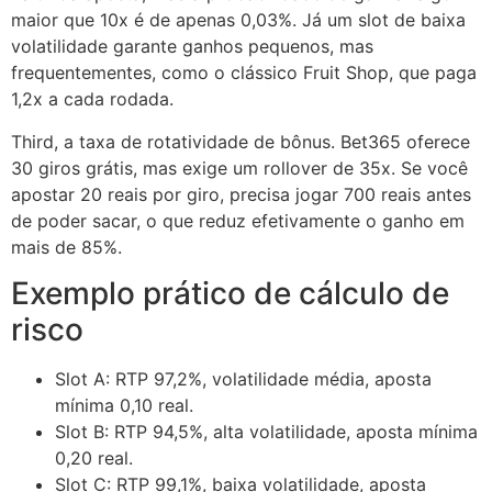
maior que 10x é de apenas 0,03%. Já um slot de baixa
volatilidade garante ganhos pequenos, mas
frequentementes, como o clássico Fruit Shop, que paga
1,2x a cada rodada.
Third, a taxa de rotatividade de bônus. Bet365 oferece
30 giros grátis, mas exige um rollover de 35x. Se você
apostar 20 reais por giro, precisa jogar 700 reais antes
de poder sacar, o que reduz efetivamente o ganho em
mais de 85%.
Exemplo prático de cálculo de
risco
Slot A: RTP 97,2%, volatilidade média, aposta
mínima 0,10 real.
Slot B: RTP 94,5%, alta volatilidade, aposta mínima
0,20 real.
Slot C: RTP 99,1%, baixa volatilidade, aposta