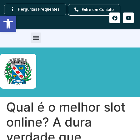
Perguntas Frequentes
Entre em Contato
Barra de Ferramentas Aberta
Qual é o melhor slot
online? A dura
verdade que