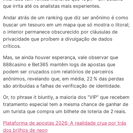
que irrita até os analistas mais experientes.
Andar atrás de um ranking que diz ser anônimo é como
buscar um tesouro em um mapa que só mostra o litoral;
o interior permanece obscurecido por cláusulas de
privacidade que proíbem a divulgação de dados
críticos.
Mas, se ainda houver esperança, vale observar que
888casino e Bet365 mantêm logs de apostas que
podem ser cruzados com relatórios de parceiros
anônimos, revelando que, em média, 22 % das perdas
são atribuídas a falhas de verificação de identidade.
Or, to phrase it bluntly, a maioria dos “VIP” que recebem
tratamento especial tem a mesma chance de ganhar de
um turista que compra um bilhete de loteria de 2 reais.
Plataforma de apostas 2026: A realidade crua por trás
dos brilhos de neon