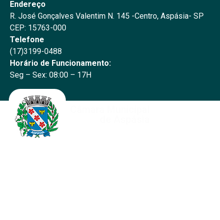
Endereço
R. José Gonçalves Valentim N. 145 -Centro, Aspásia- SP
CEP: 15763-000
Telefone
(17)
3199-0488
Horário de Funcionamento:
Seg – Sex: 08:00 – 17H
Câmara Municipal
de Aspásia