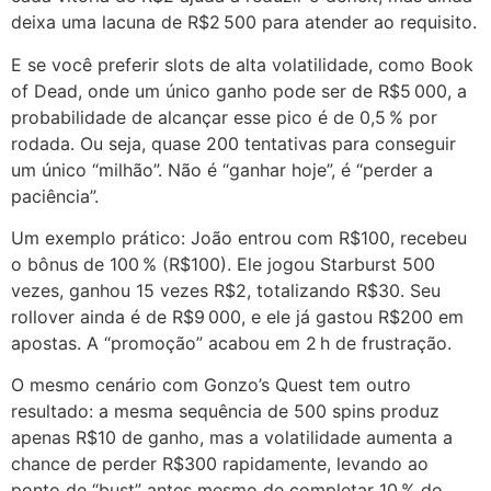
deixa uma lacuna de R$2 500 para atender ao requisito.
E se você preferir slots de alta volatilidade, como Book
of Dead, onde um único ganho pode ser de R$5 000, a
probabilidade de alcançar esse pico é de 0,5 % por
rodada. Ou seja, quase 200 tentativas para conseguir
um único “milhão”. Não é “ganhar hoje”, é “perder a
paciência”.
Um exemplo prático: João entrou com R$100, recebeu
o bônus de 100 % (R$100). Ele jogou Starburst 500
vezes, ganhou 15 vezes R$2, totalizando R$30. Seu
rollover ainda é de R$9 000, e ele já gastou R$200 em
apostas. A “promoção” acabou em 2 h de frustração.
O mesmo cenário com Gonzo’s Quest tem outro
resultado: a mesma sequência de 500 spins produz
apenas R$10 de ganho, mas a volatilidade aumenta a
chance de perder R$300 rapidamente, levando ao
ponto de “bust” antes mesmo de completar 10 % do