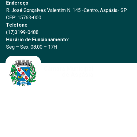
Endereço
R. José Gonçalves Valentim N. 145 -Centro, Aspásia- SP
CEP: 15763-000
Telefone
(17)
3199-0488
Horário de Funcionamento:
Seg – Sex: 08:00 – 17H
Câmara Municipal
de Aspásia