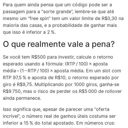
Para quem ainda pensa que um código pode ser a
passagem para a “sorte grande”, lembre‑se que até
mesmo um “free spin” tem um valor limite de R$0,30 na
maioria das casas, e a probabilidade de ganhar mais
que isso é inferior a 2 %.
O que realmente vale a pena?
Se você tem R$500 para investir, calcule o retorno
esperado usando a fórmula: (RTP / 100) × aposta
média – (1 – RTP / 100) × aposta média. Em um slot com
RTP 97,5 % e aposta de R$10, o retorno esperado por
giro é R$9,75. Multiplicando por 1000 giros, ganha‑se
R$9 750, mas o risco de perder os R$5 000 de rollover
ainda permanece.
Isso significa que, apesar de parecer uma “oferta
incrível”, o número real de ganhos úteis costuma ser
inferior a 15 % do total apostado. Em números crus: