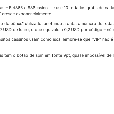
eas – Bet365 e 888casino – e use 10 rodadas grátis de cad
g” cresce exponencialmente.
 de bônus” utilizado, anotando a data, o número de rodada
47 USD de lucro, o que equivale a 0,2 USD por código – n
 muitos cassinos usam como isca; lembre‑se que “VIP” não é 
tis tem o botão de spin em fonte 9pt, quase impossível de l