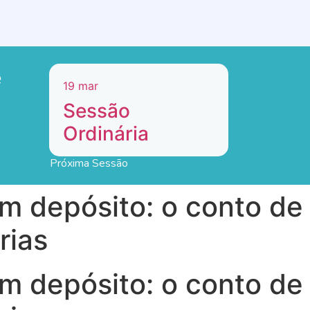
e
19
mar
Sessão
Ordinária
Próxima Sessão
m depósito: o conto de
rias
m depósito: o conto de