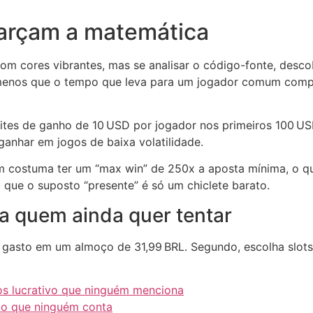
farçam a matemática
com cores vibrantes, mas se analisar o código-fonte, des
– menos que o tempo que leva para um jogador comum comp
ites de ganho de 10 USD por jogador nos primeiros 100 US
anhar em jogos de baixa volatilidade.
m costuma ter um “max win” de 250x a aposta mínima, o 
a que o suposto “presente” é só um chiclete barato.
a quem ainda quer tentar
ria gasto em um almoço de 31,99 BRL. Segundo, escolha sl
aos lucrativo que ninguém menciona
ato que ninguém conta