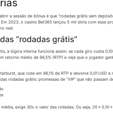
rias
brir a sessão de bônus é que “rodadas grátis sem depósito
r. Em 2023, o casino Bet365 lançou 5 mil slots com essa 
ro real.
 das “rodadas grátis”
, a lógica interna funciona assim: se cada giro custa 0,10 
 um retorno médio de 96,5% (RTP) e veja que o jogador gan
tarburst, que roda em 96,1% de RTP e devolve 0,01 USD a 
o das rodadas grátis: promessas de “VIP” que não passam de 
do
te
 média, exige 30x o valor das rodadas. Ou seja, 20 × 0,10 