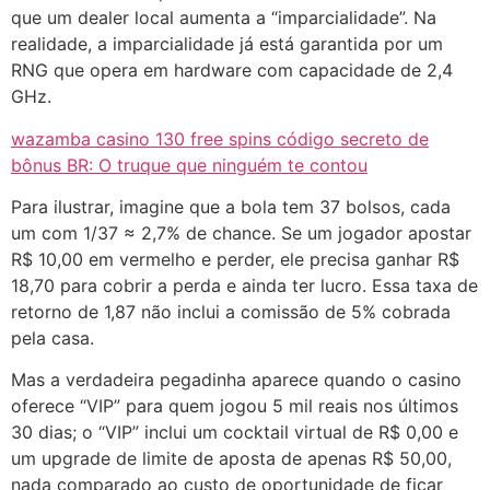
que um dealer local aumenta a “imparcialidade”. Na
realidade, a imparcialidade já está garantida por um
RNG que opera em hardware com capacidade de 2,4
GHz.
wazamba casino 130 free spins código secreto de
bônus BR: O truque que ninguém te contou
Para ilustrar, imagine que a bola tem 37 bolsos, cada
um com 1/37 ≈ 2,7% de chance. Se um jogador apostar
R$ 10,00 em vermelho e perder, ele precisa ganhar R$
18,70 para cobrir a perda e ainda ter lucro. Essa taxa de
retorno de 1,87 não inclui a comissão de 5% cobrada
pela casa.
Mas a verdadeira pegadinha aparece quando o casino
oferece “VIP” para quem jogou 5 mil reais nos últimos
30 dias; o “VIP” inclui um cocktail virtual de R$ 0,00 e
um upgrade de limite de aposta de apenas R$ 50,00,
nada comparado ao custo de oportunidade de ficar