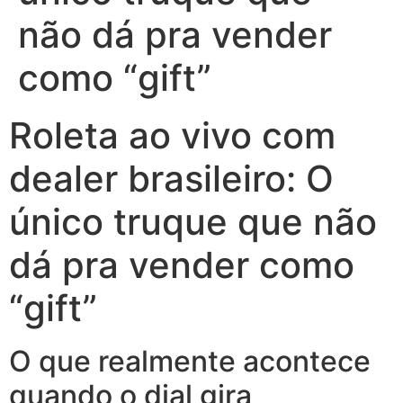
não dá pra vender
como “gift”
Roleta ao vivo com
dealer brasileiro: O
único truque que não
dá pra vender como
“gift”
O que realmente acontece
quando o dial gira