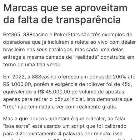
Marcas que se aproveitam
da falta de transparência
Bet365, 888casino e PokerStars são três exemplos de
operadoras que já incluíram a roleta ao vivo com dealer
brasileiro nos seus catálogos, mas cada uma delas
entrega a mesma camada de “realidade” construída em
torno de uma tela verde.
Em 2022, a 888casino ofereceu um bônus de 200% até
R$ 1.000,00, porém a exigência de rollover foi de 45x,
equivalendo a R$ 45.000,00 de volume de apostas
apenas para retirar o bônus inicial. Isto demonstra que
“free” não tem nada a ver com realmente grátis.
Mas o que poucos apontam é que o dealer, ao falar
“boa sorte”, está usando um script que foi calibrado
para dizer exatamente 4 palavras por minuto; isso