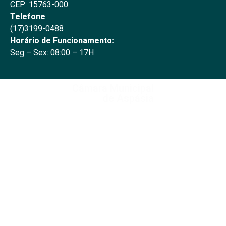
CEP: 15763-000
Telefone
(17)
3199-0488
Horário de Funcionamento:
Seg – Sex: 08:00 – 17H
Câmara Municipal
de Aspásia