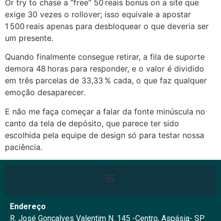
Or try to chase a “free” 50 reais bonus on a site que
exige 30 vezes o rollover; isso equivale a apostar
1 500 reais apenas para desbloquear o que deveria ser
um presente.
Quando finalmente consegue retirar, a fila de suporte
demora 48 horas para responder, e o valor é dividido
em três parcelas de 33,33 % cada, o que faz qualquer
emoção desaparecer.
E não me faça começar a falar da fonte minúscula no
canto da tela de depósito, que parece ter sido
escolhida pela equipe de design só para testar nossa
paciência.
Endereço
R. José Gonçalves Valentim N. 145 -Centro, Aspásia- SP