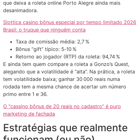
que deixa a roleta online Porto Alegre ainda mais
desanimadora.
Slottica casino bônus especial por tempo limitado 2026
Brasil: o truque que ninguém conta
Taxa de comissão média: 2,7 %
Bônus “gift” típico: 5‑10 %
Retorno ao jogador (RTP) da roleta: 94,74 %
E ainda tem quem compare a roleta a Gonzo’s Quest,
alegando que a volatilidade é “alta”. Na prática, a roleta
tem volatilidade baixa; ganhar 30 000 reais numa
rodada tem a mesma chance de acertar um número
primo entre 1 e 36.
O “cassino bônus de 20 reais no cadastro” é puro
marketing de fachada
Estratégias que realmente
funcionam (ou não)