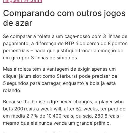
ninguém te conta
Comparando com outros jogos
de azar
Se comparar a roleta a um caça‑nosso com 3 linhas de
pagamento, a diferença de RTP é de cerca de 8 pontos
percentuais – nada que justifique trocar a emoção de
um giro por 3 linhas de símbolos.
Mas a roleta tem a vantagem de exigir apenas um
clique; já um slot como Starburst pode precisar de
5 segundos para carregar, enquanto a bola já está
rolando.
Because the house edge never changes, a player who
bets 200 reais a week will, after 52 weeks, ter perdido
em média 2,7 % de 10 400 reais, ou seja, 280,8 reais –
mesmo que ele nunca vença um grande prêmio.