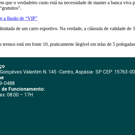
m que o verdadeiro custo está na necessidade de manter a banca viva 
gratuitos”.
 a Ilusão de “VIP”
imitada de um carro esportivo. Na verdade, a cláusula de validade de 
 os termos está em fonte 10, praticamente ilegível em telas de 5 polegad
ço
 Gonçalves Valentim N. 145 -Centro, Aspásia- SP CEP: 15763-0
ne
9-0488
o de Funcionamento:
ex: 08:00 – 17H