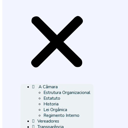
A Câmara
Estrutura Organizacional
Estatuto
Historia
Lei Orgânica
Regimento Interno
Vereadores
Transparência