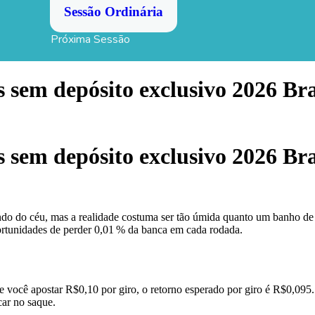
Sessão Ordinária
Próxima Sessão
s sem depósito exclusivo 2026 Bra
s sem depósito exclusivo 2026 Bra
ndo do céu, mas a realidade costuma ser tão úmida quanto um banho de
ortunidades de perder 0,01 % da banca em cada rodada.
e você apostar R$0,10 por giro, o retorno esperado por giro é R$0,095.
car no saque.