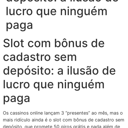
lucro que ninguém
paga
Slot com bônus de
cadastro sem
depósito: a ilusão de
lucro que ninguém
paga
Os cassinos online lançam 3 “presentes” ao mês, mas o
mais ridículo ainda é o slot com bônus de cadastro sem
depósito, que promete 50 giros grátis e nada além de