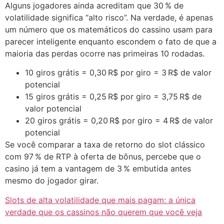
Alguns jogadores ainda acreditam que 30 % de
volatilidade significa “alto risco”. Na verdade, é apenas
um número que os matemáticos do cassino usam para
parecer inteligente enquanto escondem o fato de que a
maioria das perdas ocorre nas primeiras 10 rodadas.
10 giros grátis = 0,30 R$ por giro = 3 R$ de valor
potencial
15 giros grátis = 0,25 R$ por giro = 3,75 R$ de
valor potencial
20 giros grátis = 0,20 R$ por giro = 4 R$ de valor
potencial
Se você comparar a taxa de retorno do slot clássico
com 97 % de RTP à oferta de bônus, percebe que o
casino já tem a vantagem de 3 % embutida antes
mesmo do jogador girar.
Slots de alta volatilidade que mais pagam: a única
verdade que os cassinos não querem que você veja