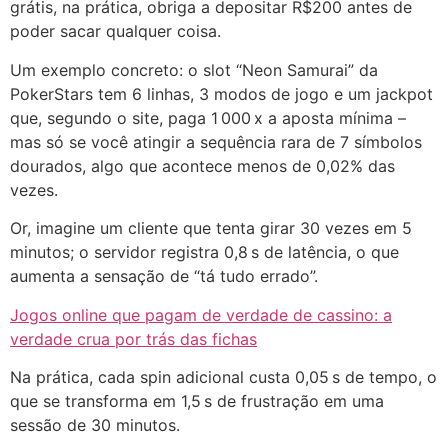
grátis, na prática, obriga a depositar R$200 antes de
poder sacar qualquer coisa.
Um exemplo concreto: o slot “Neon Samurai” da
PokerStars tem 6 linhas, 3 modos de jogo e um jackpot
que, segundo o site, paga 1 000 x a aposta mínima –
mas só se você atingir a sequência rara de 7 símbolos
dourados, algo que acontece menos de 0,02% das
vezes.
Or, imagine um cliente que tenta girar 30 vezes em 5
minutos; o servidor registra 0,8 s de latência, o que
aumenta a sensação de “tá tudo errado”.
Jogos online que pagam de verdade de cassino: a
verdade crua por trás das fichas
Na prática, cada spin adicional custa 0,05 s de tempo, o
que se transforma em 1,5 s de frustração em uma
sessão de 30 minutos.