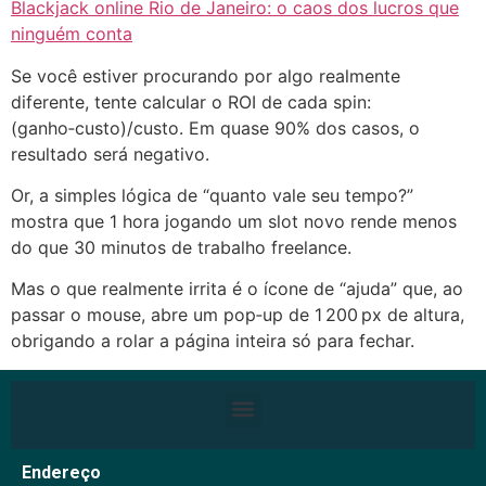
Blackjack online Rio de Janeiro: o caos dos lucros que
ninguém conta
Se você estiver procurando por algo realmente
diferente, tente calcular o ROI de cada spin:
(ganho‑custo)/custo. Em quase 90% dos casos, o
resultado será negativo.
Or, a simples lógica de “quanto vale seu tempo?”
mostra que 1 hora jogando um slot novo rende menos
do que 30 minutos de trabalho freelance.
Mas o que realmente irrita é o ícone de “ajuda” que, ao
passar o mouse, abre um pop‑up de 1 200 px de altura,
obrigando a rolar a página inteira só para fechar.
Endereço