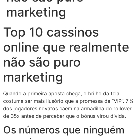
marketing
Top 10 cassinos
online que realmente
não são puro
marketing
Quando a primeira aposta chega, o brilho da tela
costuma ser mais ilusório que a promessa de “VIP”. 7 %
dos jogadores novatos caem na armadilha do rollover
de 35x antes de perceber que o bônus virou dívida.
Os números que ninguém