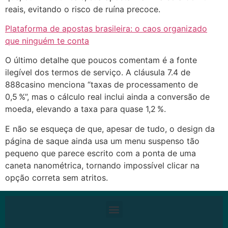
reais, evitando o risco de ruína precoce.
Plataforma de apostas brasileira: o caos organizado
que ninguém te conta
O último detalhe que poucos comentam é a fonte
ilegível dos termos de serviço. A cláusula 7.4 de
888casino menciona “taxas de processamento de
0,5 %”, mas o cálculo real inclui ainda a conversão de
moeda, elevando a taxa para quase 1,2 %.
E não se esqueça de que, apesar de tudo, o design da
página de saque ainda usa um menu suspenso tão
pequeno que parece escrito com a ponta de uma
caneta nanométrica, tornando impossível clicar na
opção correta sem atritos.