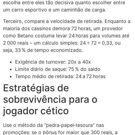
escolha entre eles tão decisiva quanto escolher entre
um carro esportivo e um caminhão de carga.
Terceiro, compare a velocidade de retirada. Enquanto a
maioria dos cassinos demora 72 horas, um provedor
como Betano costuma levar 24 horas para volumes até
2 000 reais – um cálculo simples: 24 ÷ 72 = 0,33, ou
seja, 33 % de tempo economizado.
Exigência de turnover: 20x a 40x
Limite diário de saque: 75 % do saldo
Tempo médio de retirada: 24 a 72 horas
Estratégias de
sobrevivência para o
jogador cético
Use o método da “pedra‑papel‑tesoura” nas
promoções: se o bônus for maior que 300 reais, a