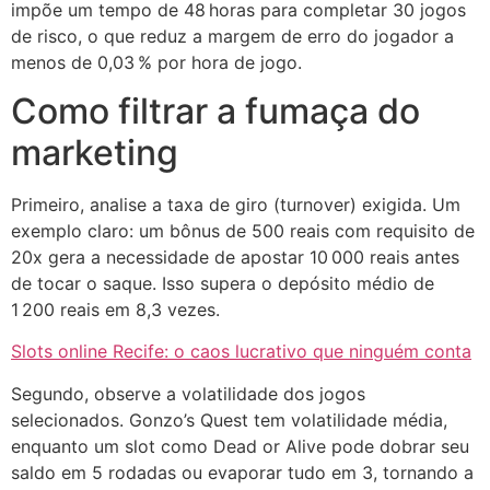
impõe um tempo de 48 horas para completar 30 jogos
de risco, o que reduz a margem de erro do jogador a
menos de 0,03 % por hora de jogo.
Como filtrar a fumaça do
marketing
Primeiro, analise a taxa de giro (turnover) exigida. Um
exemplo claro: um bônus de 500 reais com requisito de
20x gera a necessidade de apostar 10 000 reais antes
de tocar o saque. Isso supera o depósito médio de
1 200 reais em 8,3 vezes.
Slots online Recife: o caos lucrativo que ninguém conta
Segundo, observe a volatilidade dos jogos
selecionados. Gonzo’s Quest tem volatilidade média,
enquanto um slot como Dead or Alive pode dobrar seu
saldo em 5 rodadas ou evaporar tudo em 3, tornando a