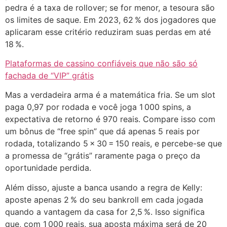
pedra é a taxa de rollover; se for menor, a tesoura são
os limites de saque. Em 2023, 62 % dos jogadores que
aplicaram esse critério reduziram suas perdas em até
18 %.
Plataformas de cassino confiáveis que não são só
fachada de “VIP” grátis
Mas a verdadeira arma é a matemática fria. Se um slot
paga 0,97 por rodada e você joga 1 000 spins, a
expectativa de retorno é 970 reais. Compare isso com
um bônus de “free spin” que dá apenas 5 reais por
rodada, totalizando 5 × 30 = 150 reais, e percebe-se que
a promessa de “grátis” raramente paga o preço da
oportunidade perdida.
Além disso, ajuste a banca usando a regra de Kelly:
aposte apenas 2 % do seu bankroll em cada jogada
quando a vantagem da casa for 2,5 %. Isso significa
que, com 1 000 reais, sua aposta máxima será de 20