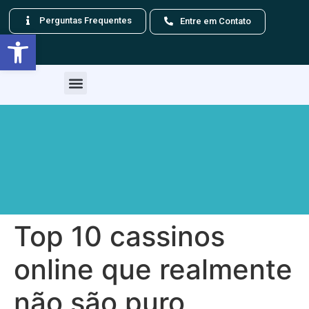
Perguntas Frequentes
Entre em Contato
Barra de Ferramentas Aberta
Top 10 cassinos
online que realmente
não são puro